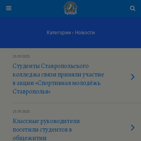
Категории ›
Новости
25.09.2025
Студенты Ставропольского
колледжа связи приняли участие
в акции «Спортивная молодёжь
Ставрополья»
25.09.2025
Классные руководители
посетили студентов в
общежитии