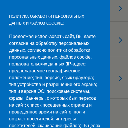
25.09.2025
Работа спортивных секций
ПОЛИТИКА ОБРАБОТКИ ПЕРСОНАЛЬНЫХ
ДАННЫХ И ФАЙЛОВ COOCKIE:
24.09.2025
Семья — царство отца, мир
Продолжая использовать сайт, Вы даете
согласие на обработку персональных
матери и рай ребенка
данных, согласно политики обработки
персональных данных, файлов cookie,
пользовательских данных (IP-адрес;
24.09.2025
Участники первой
предполагаемое географическое
положение; тип, версия, язык браузера;
всероссийской Школы
тип устройства и разрешение его экрана;
педагогического мастерства
тип и версия ОС; поисковые системы,
фразы, баннеры, с которых был переход
на сайт; список посещенных страниц и
Загрузить Еще Из Этой Категории…
проведенное время на сайте; пол и
возраст посетителей; интересы
посетителей; скачивание файлов). В целях