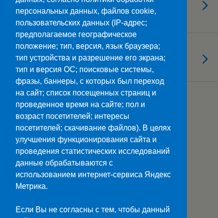
Отмечаем день защиты
персональных данных, файлов cookie,
животных!
пользовательских данных (IP-адрес;
предполагаемое географическое
положение; тип, версия, язык браузера;
04.10.2023
Поездка в Архыз
тип устройства и разрешение его экрана;
тип и версия ОС; поисковые системы,
фразы, баннеры, с которых был переход
на сайт; список посещенных страниц и
Загрузить Еще Из Этой Категории…
проведенное время на сайте; пол и
возраст посетителей; интересы
посетителей; скачивание файлов). В целях
улучшения функционирования сайта и
Наверх
проведения статистических исследований
данные обрабатываются с
Мобильн.
Компьютерная
использованием интернет-сервиса Яндекс
Метрика.
ПОЛЕЗНЫЕ ССЫЛКИ:
Минпросвещения>>
Если Вы не согласны с тем, чтобы данный
Министерство науки и высшего образования>>