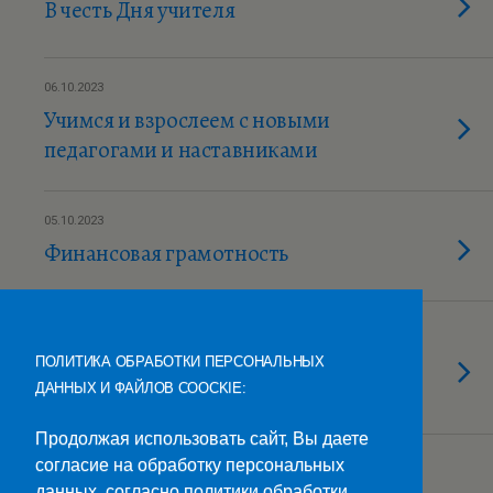
В честь Дня учителя
06.10.2023
Учимся и взрослеем с новыми
педагогами и наставниками
05.10.2023
Финансовая грамотность
05.10.2023
Кружковцы поздравляют
ПОЛИТИКА ОБРАБОТКИ ПЕРСОНАЛЬНЫХ
преподавателей
ДАННЫХ И ФАЙЛОВ COOCKIE:
Продолжая использовать сайт, Вы даете
согласие на обработку персональных
04.10.2023
данных, согласно политики обработки