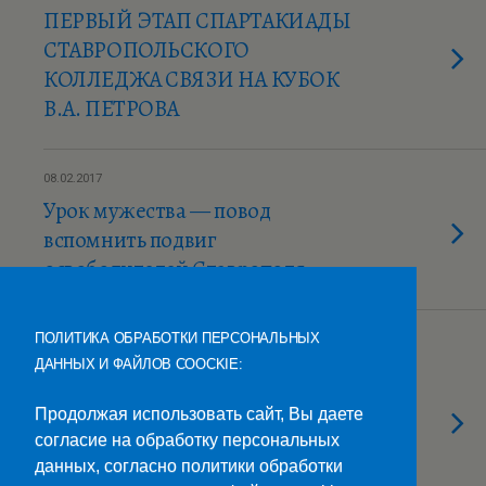
ПЕРВЫЙ ЭТАП СПАРТАКИАДЫ
СТАВРОПОЛЬСКОГО
КОЛЛЕДЖА СВЯЗИ НА КУБОК
В.А. ПЕТРОВА
08.02.2017
Урок мужества — повод
вспомнить подвиг
освободителей Ставрополя
ПОЛИТИКА ОБРАБОТКИ ПЕРСОНАЛЬНЫХ
03.02.2017
ДАННЫХ И ФАЙЛОВ COOCKIE:
Обладателем гран-при
городского праздника
Продолжая использовать сайт, Вы даете
«Татьянин день» стали студенты
согласие на обработку персональных
Ставропольского колледжа
данных, согласно политики обработки