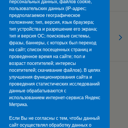
связи
персональных данных, файлов cookie,
пользовательских данных (IP-адрес;
предполагаемое географическое
01.02.2017
положение; тип, версия, язык браузера;
Итоги работы по всем
тип устройства и разрешение его экрана;
направлениям деятельности
тип и версия ОС; поисковые системы,
колледжа за первый семестр
фразы, баннеры, с которых был переход
2016-2017 учебного года
на сайт; список посещенных страниц и
проведенное время на сайте; пол и
возраст посетителей; интересы
посетителей; скачивание файлов). В целях
улучшения функционирования сайта и
Наверх
проведения статистических исследований
данные обрабатываются с
Мобильн.
Компьютерная
использованием интернет-сервиса Яндекс
Метрика.
ПОЛЕЗНЫЕ ССЫЛКИ:
Минпросвещения>>
Если Вы не согласны с тем, чтобы данный
Министерство науки и высшего образования>>
сайт осуществлял обработку данных о
Госуслуги>>