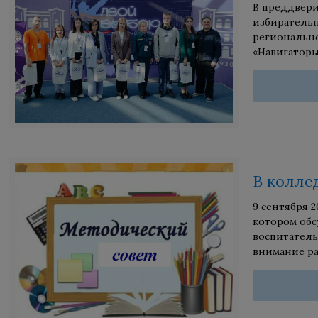
В преддверии
избирательн
регионально
«Навигаторы
В колле
9 сентября 
котором обс
воспитатель
внимание ра