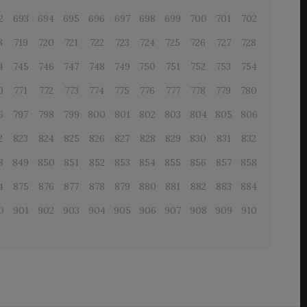
2
693
694
695
696
697
698
699
700
701
702
8
719
720
721
722
723
724
725
726
727
728
4
745
746
747
748
749
750
751
752
753
754
0
771
772
773
774
775
776
777
778
779
780
6
797
798
799
800
801
802
803
804
805
806
2
823
824
825
826
827
828
829
830
831
832
8
849
850
851
852
853
854
855
856
857
858
4
875
876
877
878
879
880
881
882
883
884
0
901
902
903
904
905
906
907
908
909
910