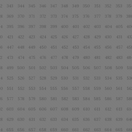
42
343
344
345
346
347
348
349
350
351
352
353
35
68
369
370
371
372
373
374
375
376
377
378
379
38
94
395
396
397
398
399
400
401
402
403
404
405
40
20
421
422
423
424
425
426
427
428
429
430
431
43
46
447
448
449
450
451
452
453
454
455
456
457
45
72
473
474
475
476
477
478
479
480
481
482
483
48
98
499
500
501
502
503
504
505
506
507
508
509
51
24
525
526
527
528
529
530
531
532
533
534
535
53
50
551
552
553
554
555
556
557
558
559
560
561
56
76
577
578
579
580
581
582
583
584
585
586
587
58
02
603
604
605
606
607
608
609
610
611
612
613
61
28
629
630
631
632
633
634
635
636
637
638
639
64
54
655
656
657
658
659
660
661
662
663
664
665
66