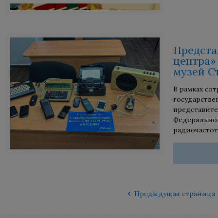
Предста
центра»
музей С
В рамках со
государстве
представите
Федеральног
радиочастот
Предыдущая страница