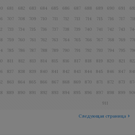
80
681
682
683
684
685
686
687
688
689
690
691
69
06
707
708
709
710
711
712
713
714
715
716
717
71
32
733
734
735
736
737
738
739
740
741
742
743
74
58
759
760
761
762
763
764
765
766
767
768
769
77
84
785
786
787
788
789
790
791
792
793
794
795
79
10
811
812
813
814
815
816
817
818
819
820
821
82
36
837
838
839
840
841
842
843
844
845
846
847
84
62
863
864
865
866
867
868
869
870
871
872
873
87
88
889
890
891
892
893
894
895
896
897
898
899
90
911
Следующая страница