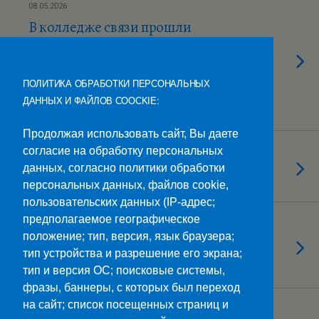
08.05.2026
В колледже связи прошли
открытые дебаты на тему
«Терроризм, экстремизм и
национализм: истоки и
ПОЛИТИКА ОБРАБОТКИ ПЕРСОНАЛЬНЫХ
предотвращение»
ДАННЫХ И ФАЙЛОВ COOCKIE:
Продолжая использовать сайт, Вы даете
согласие на обработку персональных
08.05.2026
«Песни войны — песни Победы»
данных, согласно политики обработки
персональных данных, файлов cookie,
пользовательских данных (IP-адрес;
предполагаемое географическое
08.05.2026
положение; тип, версия, язык браузера;
Конкурс рисунков «Безопасный
тип устройства и разрешение его экрана;
труд глазами студентов»
тип и версия ОС; поисковые системы,
фразы, баннеры, с которых был переход
на сайт; список посещенных страниц и
Загрузить Еще Из Этой Категории…