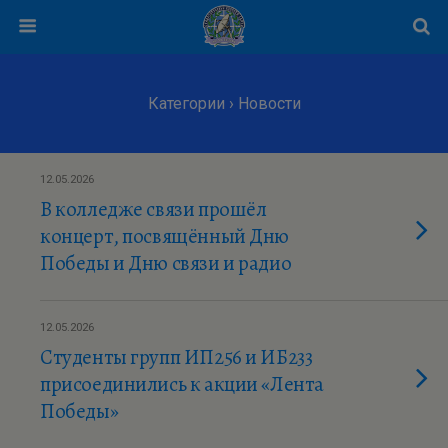
Категории ›
Новости
12.05.2026
В колледже связи прошёл
концерт, посвящённый Дню
Победы и Дню связи и радио
12.05.2026
Студенты групп ИП256 и ИБ233
присоединились к акции «Лента
Победы»