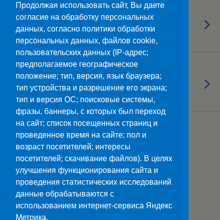
Продолжая использовать сайт, Вы даете
16.09.2019
согласие на обработку персональных
«Зерно Истины» православной
данных, согласно политики обработки
культуры
персональных данных, файлов cookie,
пользовательских данных (IP-адрес;
предполагаемое географическое
13.09.2019
положение; тип, версия, язык браузера;
Их имена в названиях улиц
тип устройства и разрешение его экрана;
Ставрополя
тип и версия ОС; поисковые системы,
фразы, баннеры, с которых был переход
на сайт; список посещенных страниц и
Загрузить Еще Из Этой Категории…
проведенное время на сайте; пол и
возраст посетителей; интересы
посетителей; скачивание файлов). В целях
улучшения функционирования сайта и
Наверх
проведения статистических исследований
данные обрабатываются с
Мобильн.
Компьютерная
использованием интернет-сервиса Яндекс
Метрика.
ПОЛЕЗНЫЕ ССЫЛКИ: