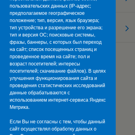
пользовательских данных (IP-адрес;
предполагаемое географическое
положение; тип, версия, язык браузера;
27.10.2021
В единстве наша сила
тип устройства и разрешение его экрана;
тип и версия ОС; поисковые системы,
фразы, баннеры, с которых был переход
на сайт; список посещенных страниц и
Загрузить Еще Из Этой Категории…
проведенное время на сайте; пол и
возраст посетителей; интересы
посетителей; скачивание файлов). В целях
улучшения функционирования сайта и
Наверх
проведения статистических исследований
данные обрабатываются с
Мобильн.
Компьютерная
использованием интернет-сервиса Яндекс
Метрика.
ПОЛЕЗНЫЕ ССЫЛКИ:
Минпросвещения>>
Если Вы не согласны с тем, чтобы данный
Министерство науки и высшего образования>>
сайт осуществлял обработку данных о
Госуслуги>>