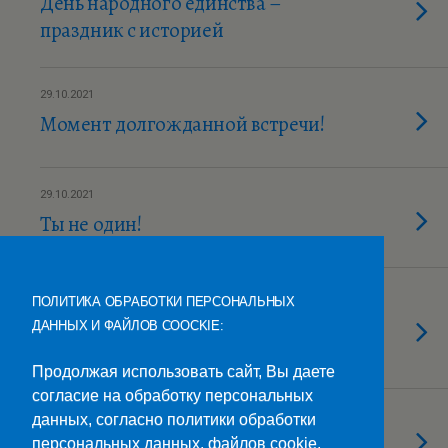
День народного единства –
праздник с историей
29.10.2021
Момент долгожданной встречи!
29.10.2021
Ты не один!
28.10.2021
ПОЛИТИКА ОБРАБОТКИ ПЕРСОНАЛЬНЫХ
Ушла из жизни Беликова
ДАННЫХ И ФАЙЛОВ COOCKIE:
Светлана Яковлевна
Продолжая использовать сайт, Вы даете
согласие на обработку персональных
27.10.2021
данных, согласно политики обработки
Осенний вечер в общежитии
персональных данных, файлов cookie,