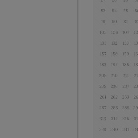
27
28
29
3
53
54
55
5
79
80
81
8
105
106
107
1
131
132
133
1
157
158
159
1
183
184
185
1
209
210
211
2
235
236
237
2
261
262
263
2
287
288
289
2
313
314
315
3
339
340
341
3