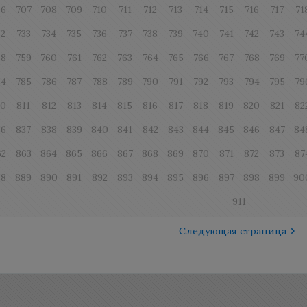
06
707
708
709
710
711
712
713
714
715
716
717
71
32
733
734
735
736
737
738
739
740
741
742
743
74
58
759
760
761
762
763
764
765
766
767
768
769
77
84
785
786
787
788
789
790
791
792
793
794
795
79
10
811
812
813
814
815
816
817
818
819
820
821
82
36
837
838
839
840
841
842
843
844
845
846
847
84
62
863
864
865
866
867
868
869
870
871
872
873
87
88
889
890
891
892
893
894
895
896
897
898
899
90
911
Следующая страница