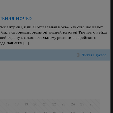
льная ночь»
тых витрин», или «Хрустальная ночь», как еще называют
, была спровоцированной акцией властей Третьего Рейха,
ей страну к «окончательному решению еврейского
огда нацисты
[…]
Читать далее
6
17
18
19
20
21
22
23
24
25
26