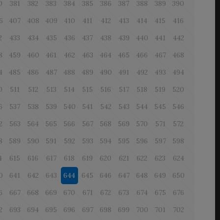
0
381
382
383
384
385
386
387
388
389
390
6
407
408
409
410
411
412
413
414
415
416
2
433
434
435
436
437
438
439
440
441
442
8
459
460
461
462
463
464
465
466
467
468
4
485
486
487
488
489
490
491
492
493
494
0
511
512
513
514
515
516
517
518
519
520
6
537
538
539
540
541
542
543
544
545
546
2
563
564
565
566
567
568
569
570
571
572
8
589
590
591
592
593
594
595
596
597
598
4
615
616
617
618
619
620
621
622
623
624
0
641
642
643
644
645
646
647
648
649
650
6
667
668
669
670
671
672
673
674
675
676
2
693
694
695
696
697
698
699
700
701
702