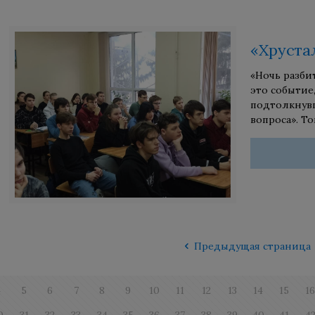
«Хруста
«Ночь разби
это событие
подтолкнувш
вопроса». Т
Предыдущая страница
4
5
6
7
8
9
10
11
12
13
14
15
1