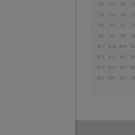
703
704
705
7
729
730
731
7
755
756
757
7
781
782
783
7
807
808
809
8
833
834
835
8
859
860
861
8
885
886
887
8