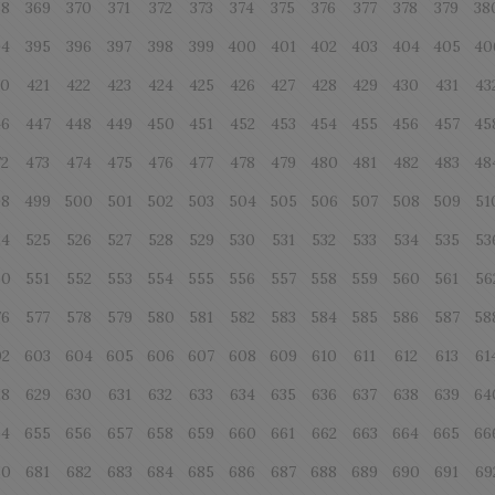
68
369
370
371
372
373
374
375
376
377
378
379
38
94
395
396
397
398
399
400
401
402
403
404
405
40
20
421
422
423
424
425
426
427
428
429
430
431
43
46
447
448
449
450
451
452
453
454
455
456
457
45
72
473
474
475
476
477
478
479
480
481
482
483
48
98
499
500
501
502
503
504
505
506
507
508
509
51
24
525
526
527
528
529
530
531
532
533
534
535
53
50
551
552
553
554
555
556
557
558
559
560
561
56
76
577
578
579
580
581
582
583
584
585
586
587
58
02
603
604
605
606
607
608
609
610
611
612
613
61
28
629
630
631
632
633
634
635
636
637
638
639
64
54
655
656
657
658
659
660
661
662
663
664
665
66
80
681
682
683
684
685
686
687
688
689
690
691
69