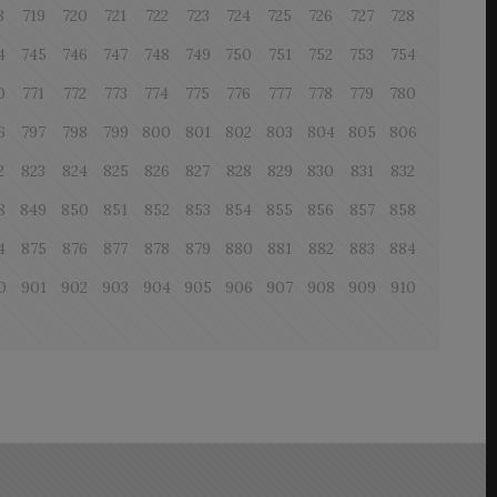
8
719
720
721
722
723
724
725
726
727
728
4
745
746
747
748
749
750
751
752
753
754
0
771
772
773
774
775
776
777
778
779
780
6
797
798
799
800
801
802
803
804
805
806
2
823
824
825
826
827
828
829
830
831
832
8
849
850
851
852
853
854
855
856
857
858
4
875
876
877
878
879
880
881
882
883
884
0
901
902
903
904
905
906
907
908
909
910