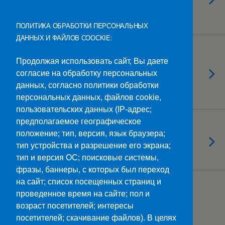
по теме «Объекты культурного
наследия моей малой Родины»
ПОЛИТИКА ОБРАБОТКИ ПЕРСОНАЛЬНЫХ
ДАННЫХ И ФАЙЛОВ COOCKIE:
12.12.2025
«Зверополис-2»: как группа
Продолжая использовать сайт, Вы даете
согласие на обработку персональных
ИП223 провела культурный
данных, согласно политики обработки
вечер с пользой и удовольствием
персональных данных, файлов cookie,
пользовательских данных (IP-адрес;
предполагаемое географическое
11.12.2025
положение; тип, версия, язык браузера;
Молодежные семейные
тип устройства и разрешение его экрана;
сообщества
тип и версия ОС; поисковые системы,
фразы, баннеры, с которых был переход
на сайт; список посещенных страниц и
Загрузить Еще Из Этой Категории…
проведенное время на сайте; пол и
возраст посетителей; интересы
посетителей; скачивание файлов). В целях