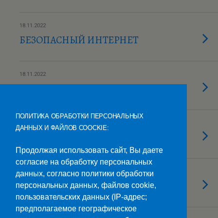
18.11.2022
БЕЗОПАСНЫЙ ИНТЕРНЕТ
18.11.2022
Урок безопасности – 2022
ПОЛИТИКА ОБРАБОТКИ ПЕРСОНАЛЬНЫХ
18.11.2022
ДАННЫХ И ФАЙЛОВ COOCKIE:
«Хрустальная ночь»
Продолжая использовать сайт, Вы даете
согласие на обработку персональных
18.11.2022
данных, согласно политики обработки
Открытый урок
персональных данных, файлов cookie,
пользовательских данных (IP-адрес;
предполагаемое географическое