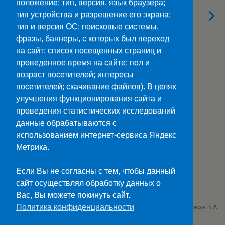
положение; тип, версия, язык браузера;
17.11.2022
«Стратегия успеха»
тип устройства и разрешение его экрана;
тип и версия ОС; поисковые системы,
фразы, баннеры, с которых был переход
на сайт; список посещенных страниц и
Загрузить Еще Из Этой Категории…
проведенное время на сайте; пол и
возраст посетителей; интересы
посетителей; скачивание файлов). В целях
улучшения функционирования сайта и
Наверх
проведения статистических исследований
данные обрабатываются с
Мобильн.
Компьютерная
использованием интернет-сервиса Яндекс
Метрика.
ПОЛЕЗНЫЕ ССЫЛКИ:
Минпросвещения>>
Если Вы не согласны с тем, чтобы данный
Министерство науки и высшего образования>>
сайт осуществлял обработку данных о
Госуслуги>>
Вас, Вы можете покинуть сайт.
Политика конфиденциальности
ГБПОУ "Ставропольский колледж связи им. Героя Советского Союза В.А.
Петрова"
г. Ставрополь проезд Черняховского 3