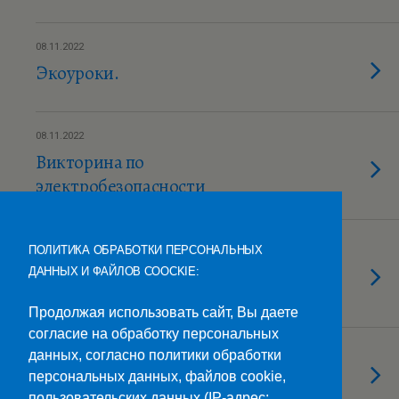
08.11.2022
Экоуроки.
08.11.2022
Викторина по
электробезопасности
08.11.2022
ПОЛИТИКА ОБРАБОТКИ ПЕРСОНАЛЬНЫХ
«ЧЕЛОВЕК БЕЗ РОДИНЫ— КАК
ДАННЫХ И ФАЙЛОВ COOCKIE:
СЕМЕНА БЕЗ ЗЕМЛИ».
Продолжая использовать сайт, Вы даете
согласие на обработку персональных
08.11.2022
данных, согласно политики обработки
Ночь искусств
персональных данных, файлов cookie,
пользовательских данных (IP-адрес;