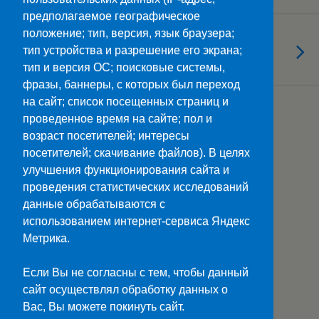
предполагаемое географическое
положение; тип, версия, язык браузера;
08.11.2022
Праздничный концерт
тип устройства и разрешение его экрана;
тип и версия ОС; поисковые системы,
фразы, баннеры, с которых был переход
на сайт; список посещенных страниц и
Загрузить Еще Из Этой Категории…
проведенное время на сайте; пол и
возраст посетителей; интересы
посетителей; скачивание файлов). В целях
улучшения функционирования сайта и
Наверх
проведения статистических исследований
данные обрабатываются с
Мобильн.
Компьютерная
использованием интернет-сервиса Яндекс
Метрика.
ПОЛЕЗНЫЕ ССЫЛКИ:
Минпросвещения>>
Если Вы не согласны с тем, чтобы данный
Министерство науки и высшего образования>>
сайт осуществлял обработку данных о
Госуслуги>>
Вас, Вы можете покинуть сайт.