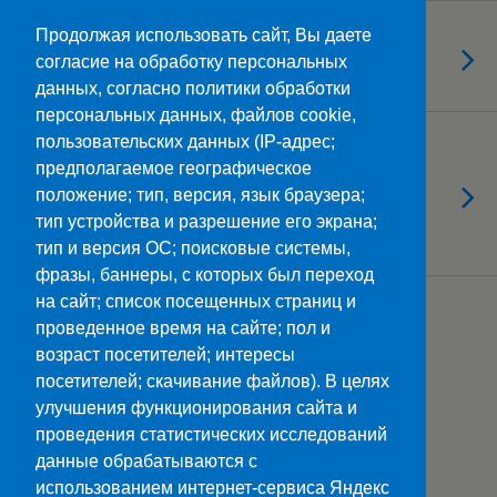
27.10.2025
Продолжая использовать сайт, Вы даете
Урок по кибербезопасности
согласие на обработку персональных
данных, согласно политики обработки
персональных данных, файлов cookie,
пользовательских данных (IP-адрес;
27.10.2025
Просмотр фильма «Терроризм за
предполагаемое географическое
положение; тип, версия, язык браузера;
кадром»: шаг к осознанному
тип устройства и разрешение его экрана;
будущему
тип и версия ОС; поисковые системы,
фразы, баннеры, с которых был переход
на сайт; список посещенных страниц и
Загрузить Еще Из Этой Категории…
проведенное время на сайте; пол и
возраст посетителей; интересы
посетителей; скачивание файлов). В целях
улучшения функционирования сайта и
Наверх
проведения статистических исследований
данные обрабатываются с
Мобильн.
Компьютерная
использованием интернет-сервиса Яндекс