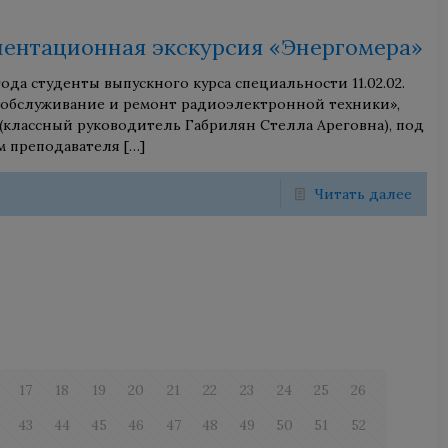
ентационная экскурсия «Энергомера»
 года студенты выпускного курса специальности 11.02.02.
 обслуживание и ремонт радиоэлектронной техники»,
 (классный руководитель Габрилян Стелла Ареговна), под
м преподавателя
[…]
Читать далее
17
18
19
20
21
22
23
24
25
26
43
44
45
46
47
48
49
50
51
52