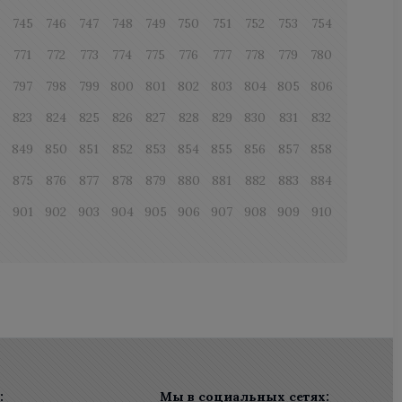
745
746
747
748
749
750
751
752
753
754
771
772
773
774
775
776
777
778
779
780
797
798
799
800
801
802
803
804
805
806
823
824
825
826
827
828
829
830
831
832
8
849
850
851
852
853
854
855
856
857
858
875
876
877
878
879
880
881
882
883
884
0
901
902
903
904
905
906
907
908
909
910
:
Мы в социальных сетях: