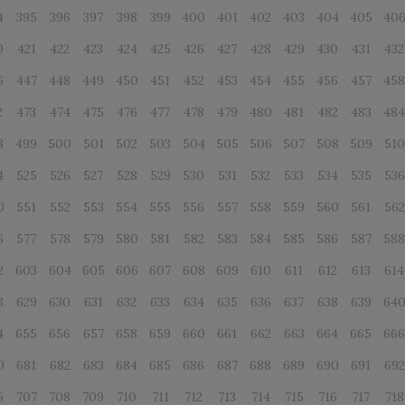
4
395
396
397
398
399
400
401
402
403
404
405
40
0
421
422
423
424
425
426
427
428
429
430
431
432
6
447
448
449
450
451
452
453
454
455
456
457
45
2
473
474
475
476
477
478
479
480
481
482
483
48
8
499
500
501
502
503
504
505
506
507
508
509
510
4
525
526
527
528
529
530
531
532
533
534
535
536
0
551
552
553
554
555
556
557
558
559
560
561
562
6
577
578
579
580
581
582
583
584
585
586
587
58
2
603
604
605
606
607
608
609
610
611
612
613
614
8
629
630
631
632
633
634
635
636
637
638
639
64
4
655
656
657
658
659
660
661
662
663
664
665
66
0
681
682
683
684
685
686
687
688
689
690
691
692
6
707
708
709
710
711
712
713
714
715
716
717
718