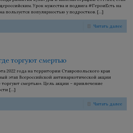
щероссийским. Урок мужества и подвига #ГероиЕсть на
ма пользуется популярностью у подростков.
[…]
Читать далее
где торгуют смертью
арта 2022 года на территории Ставропольского края
рвый этап Всероссийской антинаркотической акции
е торгуют смертью». Цель акции – привлечение
ости
[…]
Читать далее