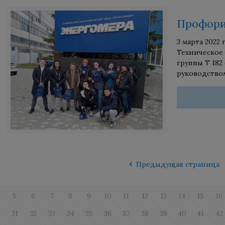
Профори
3 марта 2022
Техническое
группы Т 182
руководство
Предыдущая страница
5
6
7
8
9
10
11
12
13
14
15
16
0
31
32
33
34
35
36
37
38
39
40
41
42