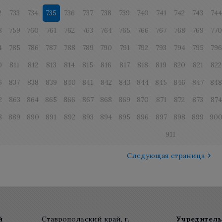
2
733
734
735
736
737
738
739
740
741
742
743
744
8
759
760
761
762
763
764
765
766
767
768
769
770
4
785
786
787
788
789
790
791
792
793
794
795
796
0
811
812
813
814
815
816
817
818
819
820
821
822
6
837
838
839
840
841
842
843
844
845
846
847
84
2
863
864
865
866
867
868
869
870
871
872
873
874
8
889
890
891
892
893
894
895
896
897
898
899
90
911
Следующая страница
й
Ставропольский край, г.
Учредитель