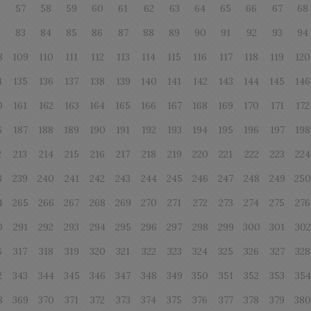
6
57
58
59
60
61
62
63
64
65
66
67
68
83
84
85
86
87
88
89
90
91
92
93
94
8
109
110
111
112
113
114
115
116
117
118
119
120
4
135
136
137
138
139
140
141
142
143
144
145
146
0
161
162
163
164
165
166
167
168
169
170
171
172
6
187
188
189
190
191
192
193
194
195
196
197
198
2
213
214
215
216
217
218
219
220
221
222
223
224
8
239
240
241
242
243
244
245
246
247
248
249
25
4
265
266
267
268
269
270
271
272
273
274
275
276
0
291
292
293
294
295
296
297
298
299
300
301
302
6
317
318
319
320
321
322
323
324
325
326
327
328
2
343
344
345
346
347
348
349
350
351
352
353
354
8
369
370
371
372
373
374
375
376
377
378
379
38