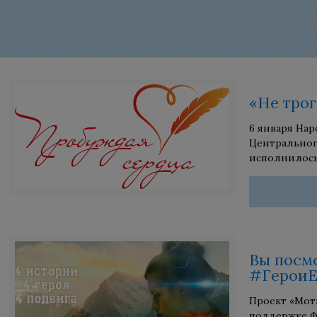
«Не трог
6 января На
Центральног
исполнилось 
Вы посм
#ГероиЕ
Проект «Мот
поддержке Ф