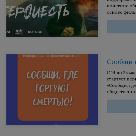
поистине об
основе филь
Сообщи 
С 14 по 25 м
стартует пе
«Сообщи, гд
общественн