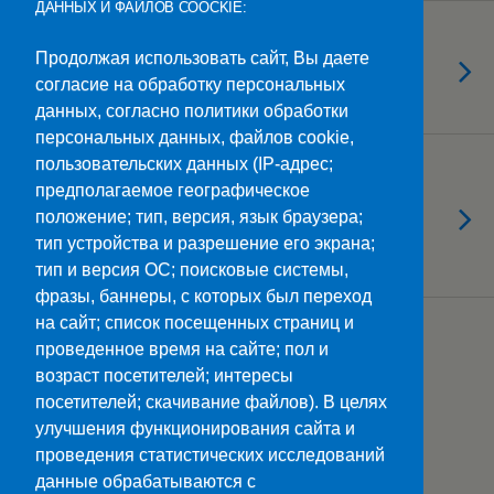
ДАННЫХ И ФАЙЛОВ COOCKIE:
13.04.2026
«Цифровой Диктант» написали в
Продолжая использовать сайт, Вы даете
согласие на обработку персональных
СКС
данных, согласно политики обработки
персональных данных, файлов cookie,
пользовательских данных (IP-адрес;
13.04.2026
Театральный вечер для
предполагаемое географическое
положение; тип, версия, язык браузера;
студентов: погружение в мир
тип устройства и разрешение его экрана;
искусства
тип и версия ОС; поисковые системы,
фразы, баннеры, с которых был переход
на сайт; список посещенных страниц и
Загрузить Еще Из Этой Категории…
проведенное время на сайте; пол и
возраст посетителей; интересы
посетителей; скачивание файлов). В целях
улучшения функционирования сайта и
Наверх
проведения статистических исследований
данные обрабатываются с
Мобильн.
Компьютерная