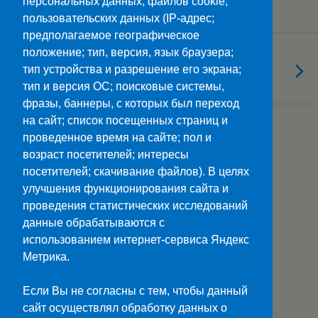
персональных данных, файлов cookie,
Дня народного единства?
пользовательских данных (IP-адрес;
предполагаемое географическое
положение; тип, версия, язык браузера;
03.11.2023
Занимаемся спортом
тип устройства и разрешение его экрана;
тип и версия ОС; поисковые системы,
фразы, баннеры, с которых был переход
на сайт; список посещенных страниц и
Загрузить Еще Из Этой Категории…
проведенное время на сайте; пол и
возраст посетителей; интересы
посетителей; скачивание файлов). В целях
улучшения функционирования сайта и
Наверх
проведения статистических исследований
данные обрабатываются с
Мобильн.
Компьютерная
использованием интернет-сервиса Яндекс
Метрика.
ПОЛЕЗНЫЕ ССЫЛКИ:
Минпросвещения>>
Если Вы не согласны с тем, чтобы данный
Министерство науки и высшего образования>>
сайт осуществлял обработку данных о
Госуслуги>>