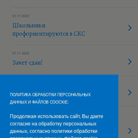
07.11.2023
Школьники
профориентируются в СКС
07.11.2023
Зачет сдан!
03.11.2023
Есть такая организация!
ПОЛИТИКА ОБРАБОТКИ ПЕРСОНАЛЬНЫХ
ДАННЫХ И ФАЙЛОВ COOCKIE:
03.11.2023
Продолжая использовать сайт, Вы даете
Что Вы знаете об истории
согласие на обработку персональных
государственного праздника
данных, согласно политики обработки