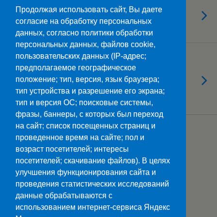
Дорогие студенты! Ждём вас и
Продолжая использовать сайт, Вы даете
согласие на обработку персональных
активно готовимся к встрече!
данных, согласно политики обработки
персональных данных, файлов cookie,
пользовательских данных (IP-адрес;
23.07.2025
Летние каникулы: время ярких
предполагаемое географическое
положение; тип, версия, язык браузера;
впечатлений и восстановления
тип устройства и разрешение его экрана;
сил
тип и версия ОС; поисковые системы,
фразы, баннеры, с которых был переход
на сайт; список посещенных страниц и
Загрузить Еще Из Этой Категории…
проведенное время на сайте; пол и
возраст посетителей; интересы
посетителей; скачивание файлов). В целях
улучшения функционирования сайта и
Наверх
проведения статистических исследований
данные обрабатываются с
Мобильн.
Компьютерная
использованием интернет-сервиса Яндекс