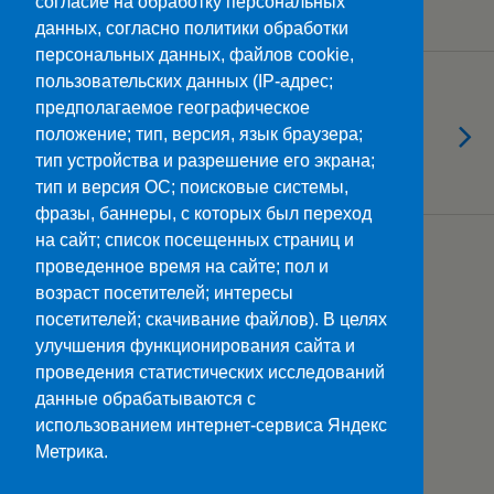
согласие на обработку персональных
связи»
данных, согласно политики обработки
персональных данных, файлов cookie,
пользовательских данных (IP-адрес;
22.09.2023
Открыли 39-ый творческий
предполагаемое географическое
положение; тип, версия, язык браузера;
сезон в Ставропольском Дворце
тип устройства и разрешение его экрана;
культуры и спорта
тип и версия ОС; поисковые системы,
фразы, баннеры, с которых был переход
на сайт; список посещенных страниц и
Загрузить Еще Из Этой Категории…
проведенное время на сайте; пол и
возраст посетителей; интересы
посетителей; скачивание файлов). В целях
улучшения функционирования сайта и
Наверх
проведения статистических исследований
данные обрабатываются с
Мобильн.
Компьютерная
использованием интернет-сервиса Яндекс
Метрика.
ПОЛЕЗНЫЕ ССЫЛКИ:
Минпросвещения>>