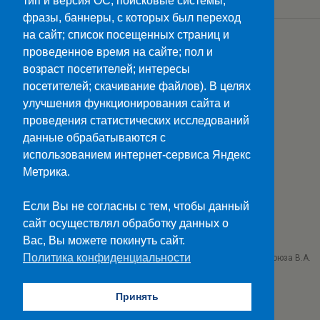
тип и версия ОС; поисковые системы,
фразы, баннеры, с которых был переход
на сайт; список посещенных страниц и
Загрузить Еще Из Этой Категории…
проведенное время на сайте; пол и
возраст посетителей; интересы
посетителей; скачивание файлов). В целях
улучшения функционирования сайта и
Наверх
проведения статистических исследований
данные обрабатываются с
Мобильн.
Компьютерная
использованием интернет-сервиса Яндекс
Метрика.
ПОЛЕЗНЫЕ ССЫЛКИ:
Минпросвещения>>
Если Вы не согласны с тем, чтобы данный
Министерство науки и высшего образования>>
сайт осуществлял обработку данных о
Госуслуги>>
Вас, Вы можете покинуть сайт.
Политика конфиденциальности
ГБПОУ "Ставропольский колледж связи им. Героя Советского Союза В.А.
Петрова"
г. Ставрополь проезд Черняховского 3
Принять