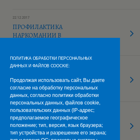
22.12.2017
ПРОФИЛАКТИКА
НАРКОМАНИИ В
МОЛОДЕЖНОЙ СРЕДЕ
ПОЛИТИКА ОБРАБОТКИ ПЕРСОНАЛЬНЫХ
21.12.2017
ДАННЫХ И ФАЙЛОВ COOCKIE:
СТУДЕНТЫ КОЛЛЕДЖА СВЯЗИ
ОКУНУЛИСЬ В АТМОСФЕРУ
Продолжая использовать сайт, Вы даете
согласие на обработку персональных
БАЛА 19 ВЕКА
данных, согласно политики обработки
персональных данных, файлов cookie,
пользовательских данных (IP-адрес;
20.12.2017
ЛУЧШИХ СТУДЕНТОВ
предполагаемое географическое
положение; тип, версия, язык браузера;
СТАВРОПОЛЯ ОТМЕТИЛИ НА
тип устройства и разрешение его экрана;
МОЛОДЕЖНОМ БАЛЕ