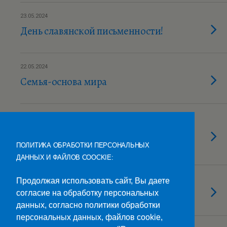
23.05.2024
День славянской письменности!
22.05.2024
Семья-основа мира
22.05.2024
В гостях у выпускника
электротехникума
ПОЛИТИКА ОБРАБОТКИ ПЕРСОНАЛЬНЫХ
ДАННЫХ И ФАЙЛОВ COOCKIE:
22.05.2024
Продолжая использовать сайт, Вы даете
Профориентационная работа
согласие на обработку персональных
данных, согласно политики обработки
персональных данных, файлов cookie,