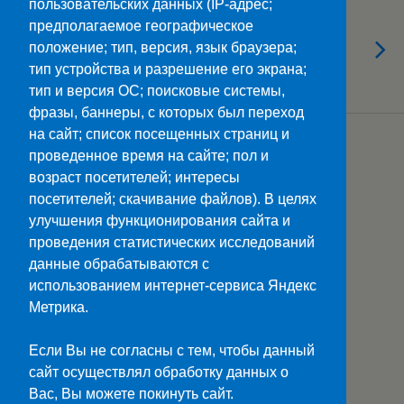
пользовательских данных (IP-адрес;
22.05.2024
Образовательно-
предполагаемое географическое
положение; тип, версия, язык браузера;
развлекательная викторина
тип устройства и разрешение его экрана;
“СВОЯ ИГРА”
тип и версия ОС; поисковые системы,
фразы, баннеры, с которых был переход
на сайт; список посещенных страниц и
Загрузить Еще Из Этой Категории…
проведенное время на сайте; пол и
возраст посетителей; интересы
посетителей; скачивание файлов). В целях
улучшения функционирования сайта и
Наверх
проведения статистических исследований
данные обрабатываются с
Мобильн.
Компьютерная
использованием интернет-сервиса Яндекс
Метрика.
ПОЛЕЗНЫЕ ССЫЛКИ:
Минпросвещения>>
Если Вы не согласны с тем, чтобы данный
Министерство науки и высшего образования>>
сайт осуществлял обработку данных о
Госуслуги>>
Вас, Вы можете покинуть сайт.