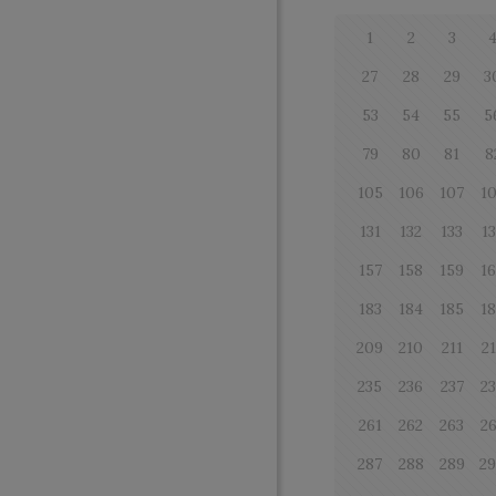
1
2
3
27
28
29
3
53
54
55
5
79
80
81
8
105
106
107
1
131
132
133
1
157
158
159
1
183
184
185
1
209
210
211
2
235
236
237
2
261
262
263
2
287
288
289
2