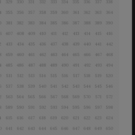
8
329
330
331
332
333
334
335
336
337
338
4
355
356
357
358
359
360
361
362
363
364
0
381
382
383
384
385
386
387
388
389
390
6
407
408
409
410
411
412
413
414
415
416
2
433
434
435
436
437
438
439
440
441
442
8
459
460
461
462
463
464
465
466
467
468
4
485
486
487
488
489
490
491
492
493
494
0
511
512
513
514
515
516
517
518
519
520
6
537
538
539
540
541
542
543
544
545
546
2
563
564
565
566
567
568
569
570
571
572
8
589
590
591
592
593
594
595
596
597
598
4
615
616
617
618
619
620
621
622
623
624
0
641
642
643
644
645
646
647
648
649
650