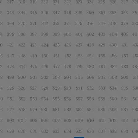
16
317
318
319
320
321
322
323
324
325
326
327
32
42
343
344
345
346
347
348
349
350
351
352
353
35
68
369
370
371
372
373
374
375
376
377
378
379
38
94
395
396
397
398
399
400
401
402
403
404
405
40
20
421
422
423
424
425
426
427
428
429
430
431
43
46
447
448
449
450
451
452
453
454
455
456
457
45
72
473
474
475
476
477
478
479
480
481
482
483
48
98
499
500
501
502
503
504
505
506
507
508
509
51
24
525
526
527
528
529
530
531
532
533
534
535
53
50
551
552
553
554
555
556
557
558
559
560
561
56
76
577
578
579
580
581
582
583
584
585
586
587
58
02
603
604
605
606
607
608
609
610
611
612
613
61
28
629
630
631
632
633
634
635
636
637
638
639
64