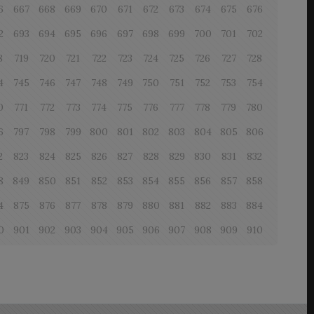
6
667
668
669
670
671
672
673
674
675
676
2
693
694
695
696
697
698
699
700
701
702
8
719
720
721
722
723
724
725
726
727
728
4
745
746
747
748
749
750
751
752
753
754
0
771
772
773
774
775
776
777
778
779
780
6
797
798
799
800
801
802
803
804
805
806
2
823
824
825
826
827
828
829
830
831
832
8
849
850
851
852
853
854
855
856
857
858
4
875
876
877
878
879
880
881
882
883
884
0
901
902
903
904
905
906
907
908
909
910