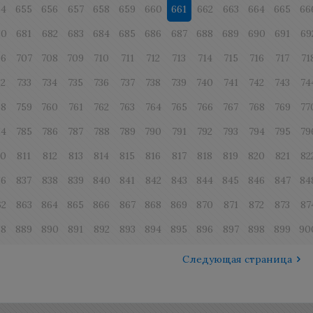
54
655
656
657
658
659
660
661
662
663
664
665
66
80
681
682
683
684
685
686
687
688
689
690
691
69
06
707
708
709
710
711
712
713
714
715
716
717
71
32
733
734
735
736
737
738
739
740
741
742
743
74
58
759
760
761
762
763
764
765
766
767
768
769
77
84
785
786
787
788
789
790
791
792
793
794
795
79
10
811
812
813
814
815
816
817
818
819
820
821
82
36
837
838
839
840
841
842
843
844
845
846
847
84
62
863
864
865
866
867
868
869
870
871
872
873
87
88
889
890
891
892
893
894
895
896
897
898
899
90
Следующая страница