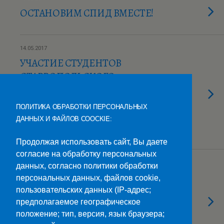
ОСТАНОВИМ СПИД ВМЕСТЕ!
14.05.2017
УЧАСТИЕ СТУДЕНТОВ
СТАВРОПОЛЬСКОГО
КОЛЛЕДЖА СВЯЗИ В
БЛАГОТВОРИТЕЛЬНОМ
ПОЛИТИКА ОБРАБОТКИ ПЕРСОНАЛЬНЫХ
ЗАБЕГЕ «СПОРТ — ДЕТЯМ.
ДАННЫХ И ФАЙЛОВ COOCKIE:
ЛЮБОВЬ СПАСЁТ МИР!»
Продолжая использовать сайт, Вы даете
согласие на обработку персональных
13.05.2017
данных, согласно политики обработки
СТУДЕНТЫ И ВОЛОНТЁРЫ
персональных данных, файлов cookie,
КОЛЛЕДЖА СВЯЗИ ПРИНЯЛИ
пользовательских данных (IP-адрес;
АКТИВНОЕ УЧАСТИЕ В
предполагаемое географическое
положение; тип, версия, язык браузера;
ОРГАНИЗАЦИИ ЭСТАФЕТЫ-