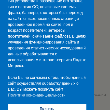
тип устройства и разрешение его экрана;
МАРАФОНА «ЗНАМЯ ПОБЕДЫ»
тип и версия ОС; поисковые системы,
фразы, баннеры, с которых был переход
на сайт; список посещенных страниц и
Загрузить Еще Из Этой Категории…
проведенное время на сайте; пол и
возраст посетителей; интересы
посетителей; скачивание файлов). В целях
улучшения функционирования сайта и
Наверх
проведения статистических исследований
данные обрабатываются с
Мобильн.
Компьютерная
использованием интернет-сервиса Яндекс
Метрика.
ПОЛЕЗНЫЕ ССЫЛКИ:
Минпросвещения>>
Если Вы не согласны с тем, чтобы данный
Министерство науки и высшего образования>>
сайт осуществлял обработку данных о
Госуслуги>>
Вас, Вы можете покинуть сайт.
Политика конфиденциальности
ГБПОУ "Ставропольский колледж связи им. Героя Советского Союза В.А.
Петрова"
г. Ставрополь проезд Черняховского 3
Принять