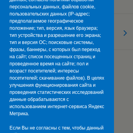
проблем с долгами»
персональных данных, файлов cookie,
пользовательских данных (IP-адрес;
предполагаемое географическое
09.04.2024
положение; тип, версия, язык браузера;
Сотрудничество с медицинским
тип устройства и разрешение его экрана;
колледжем
тип и версия ОС; поисковые системы,
фразы, баннеры, с которых был переход
на сайт; список посещенных страниц и
Загрузить Еще Из Этой Категории…
проведенное время на сайте; пол и
возраст посетителей; интересы
посетителей; скачивание файлов). В целях
улучшения функционирования сайта и
Наверх
проведения статистических исследований
данные обрабатываются с
Мобильн.
Компьютерная
использованием интернет-сервиса Яндекс
Метрика.
ПОЛЕЗНЫЕ ССЫЛКИ:
Минпросвещения>>
Если Вы не согласны с тем, чтобы данный
Министерство науки и высшего образования>>