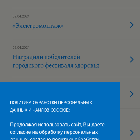
09.04.2024
«Электромонтаж»
09.04.2024
Наградили победителей
городского фестиваля здоровья
09.04.2024
День здоровья в колледже
ПОЛИТИКА ОБРАБОТКИ ПЕРСОНАЛЬНЫХ
ДАННЫХ И ФАЙЛОВ COOCKIE:
09.04.2024
Финансовая грамотность- «Пять
Продолжая использовать сайт, Вы даете
согласие на обработку персональных
простых правил, чтобы не иметь
данных, согласно политики обработки