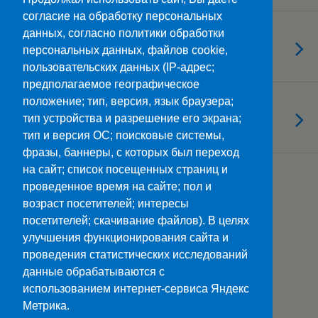
согласие на обработку персональных
09.11.2021
данных, согласно политики обработки
Готовы к цифре?!
персональных данных, файлов cookie,
пользовательских данных (IP-адрес;
предполагаемое географическое
положение; тип, версия, язык браузера;
08.11.2021
«Народов много – страна одна!»
тип устройства и разрешение его экрана;
тип и версия ОС; поисковые системы,
фразы, баннеры, с которых был переход
на сайт; список посещенных страниц и
Загрузить Еще Из Этой Категории…
проведенное время на сайте; пол и
возраст посетителей; интересы
посетителей; скачивание файлов). В целях
улучшения функционирования сайта и
Наверх
проведения статистических исследований
данные обрабатываются с
Мобильн.
Компьютерная
использованием интернет-сервиса Яндекс
Метрика.
ПОЛЕЗНЫЕ ССЫЛКИ: