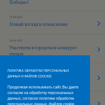
Победы»!
27.04.2023
Новый взгляд и осмысление
26.04.2023
Участвуем в городском конкурсе
чтецов
26.04.2023
ПОЛИТИКА ОБРАБОТКИ ПЕРСОНАЛЬНЫХ
«ШАХТИНСКИЙ
ДАННЫХ И ФАЙЛОВ COOCKIE:
ТЕКСТИЛЬЩИК» ЖДЕТ
Продолжая использовать сайт, Вы даете
согласие на обработку персональных
26.04.2023
данных, согласно политики обработки
Учимся, развиваемся, познаем.
персональных данных, файлов cookie,