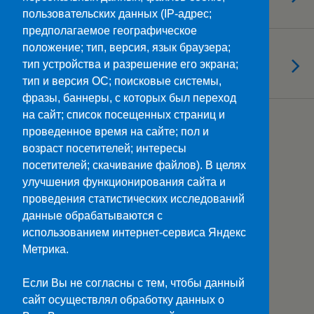
пользовательских данных (IP-адрес;
предполагаемое географическое
положение; тип, версия, язык браузера;
25.04.2023
Также море, солнце и вода …
тип устройства и разрешение его экрана;
тип и версия ОС; поисковые системы,
фразы, баннеры, с которых был переход
на сайт; список посещенных страниц и
Загрузить Еще Из Этой Категории…
проведенное время на сайте; пол и
возраст посетителей; интересы
посетителей; скачивание файлов). В целях
улучшения функционирования сайта и
Наверх
проведения статистических исследований
данные обрабатываются с
Мобильн.
Компьютерная
использованием интернет-сервиса Яндекс
Метрика.
ПОЛЕЗНЫЕ ССЫЛКИ:
Минпросвещения>>
Если Вы не согласны с тем, чтобы данный
Министерство науки и высшего образования>>
сайт осуществлял обработку данных о
Госуслуги>>