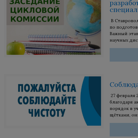
разрабо
специал
В Ставропол
по подготов
Важный этап
научных дис
Соблюда
27 февраля 
благодаря а
порядок в у
щётками, он