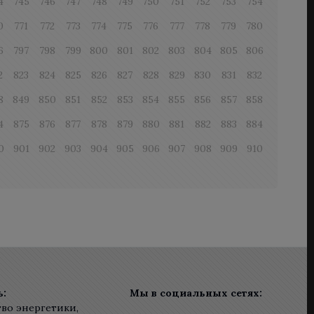
4
745
746
747
748
749
750
751
752
753
754
0
771
772
773
774
775
776
777
778
779
780
6
797
798
799
800
801
802
803
804
805
806
2
823
824
825
826
827
828
829
830
831
832
8
849
850
851
852
853
854
855
856
857
858
4
875
876
877
878
879
880
881
882
883
884
0
901
902
903
904
905
906
907
908
909
910
ь:
Мы в социальных сетях:
во энергетики,