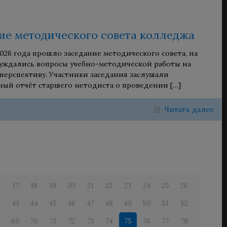
ие методического совета колледжа
2026 года прошло заседание методического совета, на
уждались вопросы учебно-методической работы на
ерспективу. Участники заседания заслушали
ый отчёт старшего методиста о проведении
[…]
Читать далее
6
17
18
19
20
21
22
23
24
25
26
2
43
44
45
46
47
48
49
50
51
52
8
69
70
71
72
73
74
75
76
77
78