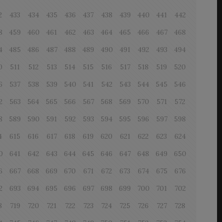
2
433
434
435
436
437
438
439
440
441
442
8
459
460
461
462
463
464
465
466
467
468
4
485
486
487
488
489
490
491
492
493
494
0
511
512
513
514
515
516
517
518
519
520
6
537
538
539
540
541
542
543
544
545
546
2
563
564
565
566
567
568
569
570
571
572
8
589
590
591
592
593
594
595
596
597
598
4
615
616
617
618
619
620
621
622
623
624
0
641
642
643
644
645
646
647
648
649
650
6
667
668
669
670
671
672
673
674
675
676
2
693
694
695
696
697
698
699
700
701
702
8
719
720
721
722
723
724
725
726
727
728