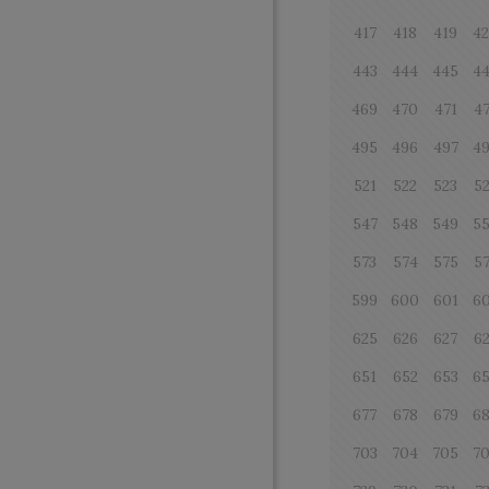
417
418
419
4
443
444
445
4
469
470
471
4
495
496
497
4
521
522
523
5
547
548
549
5
573
574
575
5
599
600
601
6
625
626
627
6
651
652
653
6
677
678
679
6
703
704
705
7