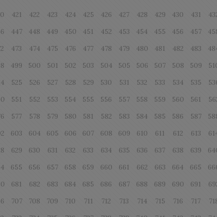
20
421
422
423
424
425
426
427
428
429
430
431
43
46
447
448
449
450
451
452
453
454
455
456
457
45
72
473
474
475
476
477
478
479
480
481
482
483
48
98
499
500
501
502
503
504
505
506
507
508
509
51
24
525
526
527
528
529
530
531
532
533
534
535
53
50
551
552
553
554
555
556
557
558
559
560
561
56
76
577
578
579
580
581
582
583
584
585
586
587
58
02
603
604
605
606
607
608
609
610
611
612
613
61
28
629
630
631
632
633
634
635
636
637
638
639
64
54
655
656
657
658
659
660
661
662
663
664
665
66
80
681
682
683
684
685
686
687
688
689
690
691
69
06
707
708
709
710
711
712
713
714
715
716
717
71