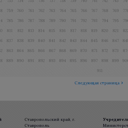
32
733
734
735
736
737
738
739
740
741
742
743
74
58
759
760
761
762
763
764
765
766
767
768
769
77
84
785
786
787
788
789
790
791
792
793
794
795
79
10
811
812
813
814
815
816
817
818
819
820
821
82
36
837
838
839
840
841
842
843
844
845
846
847
84
62
863
864
865
866
867
868
869
870
871
872
873
87
88
889
890
891
892
893
894
895
896
897
898
899
90
911
Следующая страница
й
Ставропольский край, г.
Учредител
Ставрополь
Министерст