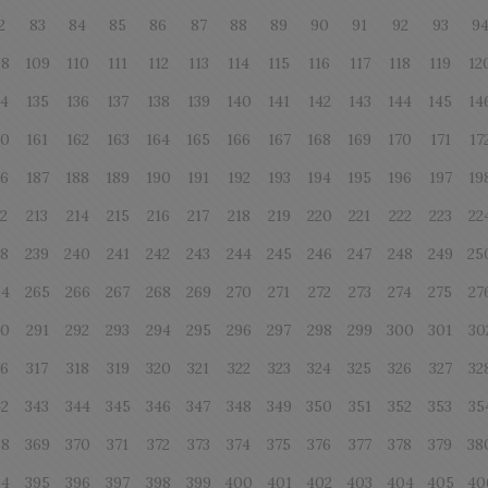
2
83
84
85
86
87
88
89
90
91
92
93
9
08
109
110
111
112
113
114
115
116
117
118
119
12
34
135
136
137
138
139
140
141
142
143
144
145
14
60
161
162
163
164
165
166
167
168
169
170
171
17
86
187
188
189
190
191
192
193
194
195
196
197
19
12
213
214
215
216
217
218
219
220
221
222
223
22
38
239
240
241
242
243
244
245
246
247
248
249
25
64
265
266
267
268
269
270
271
272
273
274
275
27
90
291
292
293
294
295
296
297
298
299
300
301
30
16
317
318
319
320
321
322
323
324
325
326
327
32
42
343
344
345
346
347
348
349
350
351
352
353
35
68
369
370
371
372
373
374
375
376
377
378
379
38
94
395
396
397
398
399
400
401
402
403
404
405
40