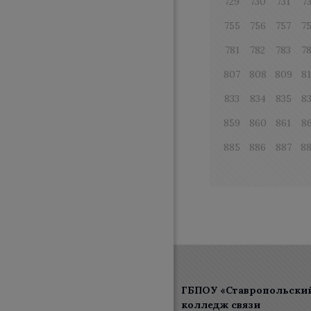
729
730
731
7
755
756
757
7
781
782
783
7
807
808
809
8
833
834
835
8
859
860
861
8
885
886
887
8
ГБПОУ «Ставропольски
колледж связи