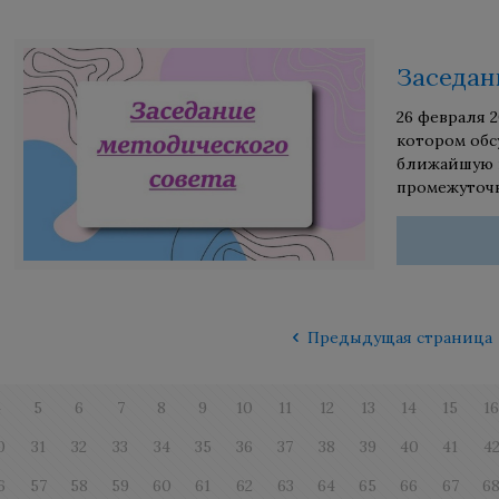
Заседан
26 февраля 
котором обс
ближайшую п
промежуточн
Предыдущая страница
4
5
6
7
8
9
10
11
12
13
14
15
1
0
31
32
33
34
35
36
37
38
39
40
41
4
6
57
58
59
60
61
62
63
64
65
66
67
6