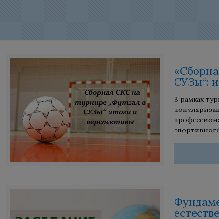
«Сборна
СУЗы“: 
В рамках ту
популяризац
профессиона
спортивного
Фундаме
естеств