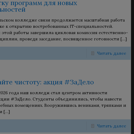
тку программ для новых
ьностей
ьском колледже связи продолжается масштабная работа
ке к открытию востребованных IT-специальностей.
 этой работы завершила цикловая комиссия естественно-
циплин, проведя заседание, посвященное готовности
[…]
Читать далее
йте чистоту: акция #ЗаДело
2026 года наш колледж стал центром активности
кции #ЗаДело. Студенты объединились, чтобы навести
чебных помещениях. Вооружившись вениками, тряпками и
и
[…]
Читать далее