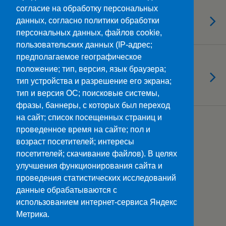
согласие на обработку персональных
02.04.2024
Россия – здоровая держава!
данных, согласно политики обработки
персональных данных, файлов cookie,
пользовательских данных (IP-адрес;
предполагаемое географическое
02.04.2024
положение; тип, версия, язык браузера;
Чемпионат «Профессионалы»:
тип устройства и разрешение его экрана;
подведены итоги
тип и версия ОС; поисковые системы,
фразы, баннеры, с которых был переход
на сайт; список посещенных страниц и
Загрузить Еще Из Этой Категории…
проведенное время на сайте; пол и
возраст посетителей; интересы
посетителей; скачивание файлов). В целях
улучшения функционирования сайта и
Наверх
проведения статистических исследований
данные обрабатываются с
Мобильн.
Компьютерная
использованием интернет-сервиса Яндекс
Метрика.
ПОЛЕЗНЫЕ ССЫЛКИ: