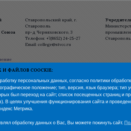
й
Ставропольский край, г.
Учредител
Ставрополь
Министерст
о Союза
пр-д Черняховского, 3
промышленн
Телефон: +7(8652) 24-25-27
Ставрополь
Email: college@stvcc.ru
шение
льности
И ФАЙЛОВ COOCKIE:
бработку персональных данных, согласно политики обработ
графическое положение; тип, версия, язык браузера; тип у
рых был переход на сайт; список посещенных страниц и пр
в). В целях улучшения функционирования сайта и проведе
8 «Ставропольский колледж связи имени Героя Советского Со
ндекс Метрика.
ная
Колледж
Образование
Абитуриенту
Студенту
Вы
влял обработку данных о Вас, Вы можете покинуть сайт.
По