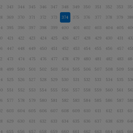
42
343
344
345
346
347
348
349
350
351
352
353
35
68
369
370
371
372
373
374
375
376
377
378
379
38
94
395
396
397
398
399
400
401
402
403
404
405
40
20
421
422
423
424
425
426
427
428
429
430
431
43
46
447
448
449
450
451
452
453
454
455
456
457
45
72
473
474
475
476
477
478
479
480
481
482
483
48
98
499
500
501
502
503
504
505
506
507
508
509
51
24
525
526
527
528
529
530
531
532
533
534
535
53
50
551
552
553
554
555
556
557
558
559
560
561
56
76
577
578
579
580
581
582
583
584
585
586
587
58
02
603
604
605
606
607
608
609
610
611
612
613
61
28
629
630
631
632
633
634
635
636
637
638
639
64
54
655
656
657
658
659
660
661
662
663
664
665
66