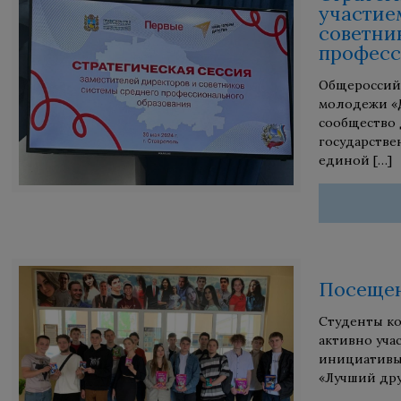
участие
советни
професс
Общероссий
молодежи «
сообщество 
государств
единой
[…]
Посещен
Студенты ко
активно уча
инициативы
«Лучший дру