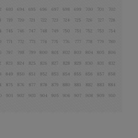
2
693
694
695
696
697
698
699
700
701
702
8
719
720
721
722
723
724
725
726
727
728
4
745
746
747
748
749
750
751
752
753
754
0
771
772
773
774
775
776
777
778
779
780
6
797
798
799
800
801
802
803
804
805
806
2
823
824
825
826
827
828
829
830
831
832
8
849
850
851
852
853
854
855
856
857
858
4
875
876
877
878
879
880
881
882
883
884
0
901
902
903
904
905
906
907
908
909
910