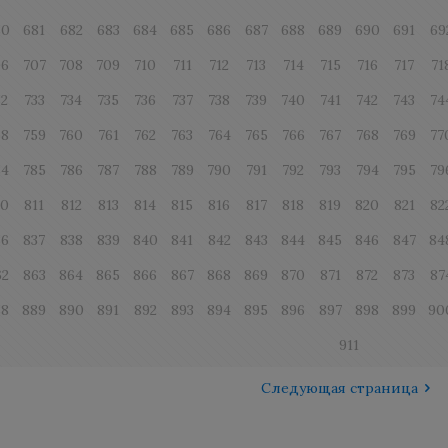
80
681
682
683
684
685
686
687
688
689
690
691
69
06
707
708
709
710
711
712
713
714
715
716
717
71
32
733
734
735
736
737
738
739
740
741
742
743
74
58
759
760
761
762
763
764
765
766
767
768
769
77
84
785
786
787
788
789
790
791
792
793
794
795
79
10
811
812
813
814
815
816
817
818
819
820
821
82
36
837
838
839
840
841
842
843
844
845
846
847
84
62
863
864
865
866
867
868
869
870
871
872
873
87
88
889
890
891
892
893
894
895
896
897
898
899
90
911
Следующая страница