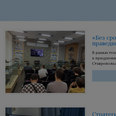
«Без ср
праведн
В рамках те
к празднова
Ставропольс
Стратег