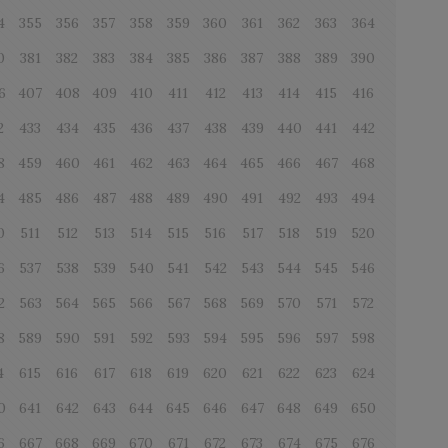
4
355
356
357
358
359
360
361
362
363
364
0
381
382
383
384
385
386
387
388
389
390
6
407
408
409
410
411
412
413
414
415
416
2
433
434
435
436
437
438
439
440
441
442
8
459
460
461
462
463
464
465
466
467
468
4
485
486
487
488
489
490
491
492
493
494
0
511
512
513
514
515
516
517
518
519
520
6
537
538
539
540
541
542
543
544
545
546
2
563
564
565
566
567
568
569
570
571
572
8
589
590
591
592
593
594
595
596
597
598
4
615
616
617
618
619
620
621
622
623
624
0
641
642
643
644
645
646
647
648
649
650
6
667
668
669
670
671
672
673
674
675
676