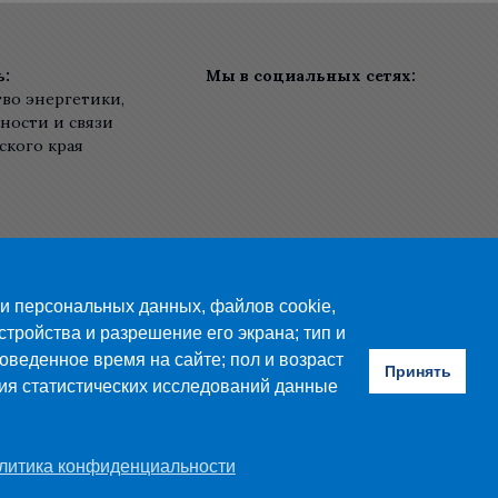
ь:
Мы в социальных сетях:
во энергетики,
ости и связи
ского края
ки персональных данных, файлов cookie,
стройства и разрешение его экрана; тип и
оведенное время на сайте; пол и возраст
Принять
ния статистических исследований данные
юза В.А. Петрова». Все права защищены.
пускнику
Карта сайта
Обратная связь
литика конфиденциальности