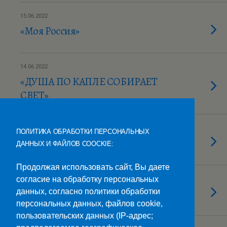
15.06.2022
«Моя Россия»
14.06.2022
«ДУША ПО КАПЛЕ СОБИРАЕТ
СВЕТ»
11.06.2022
ПОЛИТИКА ОБРАБОТКИ ПЕРСОНАЛЬНЫХ
«Полоса разведчика»
ДАННЫХ И ФАЙЛОВ COOCKIE:
Продолжая использовать сайт, Вы даете
согласие на обработку персональных
10.06.2022
День России!
данных, согласно политики обработки
персональных данных, файлов cookie,
пользовательских данных (IP-адрес;