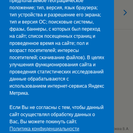
предполагаемое географическое
10.06.2022
положение; тип, версия, язык браузера;
9 июня отмечается
тип устройства и разрешение его экрана;
Международный день друзей!
тип и версия ОС; поисковые системы,
фразы, баннеры, с которых был переход
на сайт; список посещенных страниц и
Загрузить Еще Из Этой Категории…
проведенное время на сайте; пол и
возраст посетителей; интересы
посетителей; скачивание файлов). В целях
улучшения функционирования сайта и
Наверх
проведения статистических исследований
данные обрабатываются с
Мобильн.
Компьютерная
использованием интернет-сервиса Яндекс
Метрика.
ПОЛЕЗНЫЕ ССЫЛКИ:
Минпросвещения>>
Если Вы не согласны с тем, чтобы данный
Министерство науки и высшего образования>>
сайт осуществлял обработку данных о
Госуслуги>>
Вас, Вы можете покинуть сайт.
Политика конфиденциальности
ГБПОУ "Ставропольский колледж связи им. Героя Советского Союза В.А.