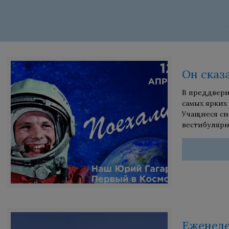
Он сказ
В преддвери
самых ярких
Учащиеся сн
вестибуляр
Еженеде