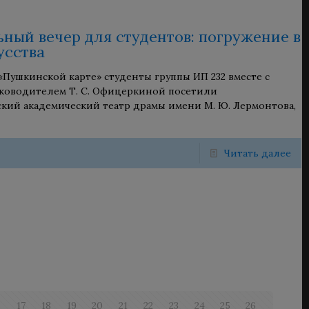
ьный вечер для студентов: погружение в
усства
 «Пушкинской карте» студенты группы ИП 232 вместе с
ководителем Т. С. Офицеркиной посетили
кий академический театр драмы имени М. Ю. Лермонтова,
Читать далее
6
17
18
19
20
21
22
23
24
25
26