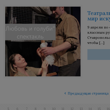
Театрал
мир иск
9 апреля по
классным ру
Ставропольс
чтобы
[…]
Предыдущая страница
4
5
6
7
8
9
10
11
12
13
14
15
1