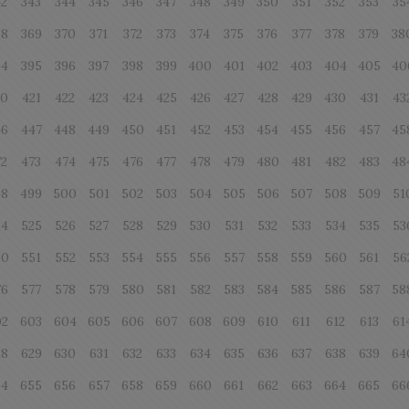
42
343
344
345
346
347
348
349
350
351
352
353
35
68
369
370
371
372
373
374
375
376
377
378
379
38
94
395
396
397
398
399
400
401
402
403
404
405
40
20
421
422
423
424
425
426
427
428
429
430
431
43
46
447
448
449
450
451
452
453
454
455
456
457
45
72
473
474
475
476
477
478
479
480
481
482
483
48
98
499
500
501
502
503
504
505
506
507
508
509
51
24
525
526
527
528
529
530
531
532
533
534
535
53
50
551
552
553
554
555
556
557
558
559
560
561
56
76
577
578
579
580
581
582
583
584
585
586
587
58
02
603
604
605
606
607
608
609
610
611
612
613
61
28
629
630
631
632
633
634
635
636
637
638
639
64
54
655
656
657
658
659
660
661
662
663
664
665
66