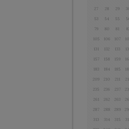
27
28
29
3
53
54
55
5
79
80
81
8
105
106
107
1
131
132
133
1
157
158
159
1
183
184
185
1
209
210
211
2
235
236
237
2
261
262
263
2
287
288
289
2
313
314
315
3