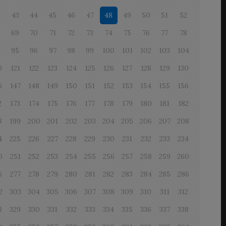
2
43
44
45
46
47
48
49
50
51
52
8
69
70
71
72
73
74
75
76
77
78
4
95
96
97
98
99
100
101
102
103
104
0
121
122
123
124
125
126
127
128
129
130
6
147
148
149
150
151
152
153
154
155
156
2
173
174
175
176
177
178
179
180
181
182
8
199
200
201
202
203
204
205
206
207
208
4
225
226
227
228
229
230
231
232
233
234
0
251
252
253
254
255
256
257
258
259
260
6
277
278
279
280
281
282
283
284
285
286
2
303
304
305
306
307
308
309
310
311
312
8
329
330
331
332
333
334
335
336
337
338