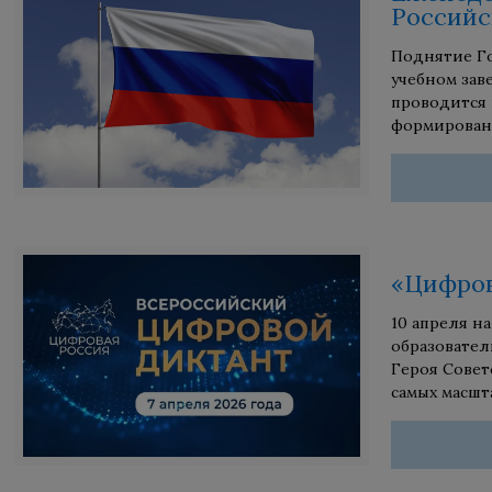
Российс
Поднятие Го
учебном зав
проводится 
формировани
«Цифров
10 апреля н
образовател
Героя Совет
самых масшт