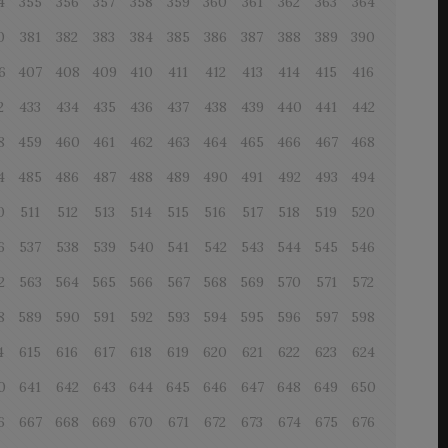
4
355
356
357
358
359
360
361
362
363
364
0
381
382
383
384
385
386
387
388
389
390
6
407
408
409
410
411
412
413
414
415
416
2
433
434
435
436
437
438
439
440
441
442
8
459
460
461
462
463
464
465
466
467
468
4
485
486
487
488
489
490
491
492
493
494
0
511
512
513
514
515
516
517
518
519
520
6
537
538
539
540
541
542
543
544
545
546
2
563
564
565
566
567
568
569
570
571
572
8
589
590
591
592
593
594
595
596
597
598
4
615
616
617
618
619
620
621
622
623
624
0
641
642
643
644
645
646
647
648
649
650
6
667
668
669
670
671
672
673
674
675
676