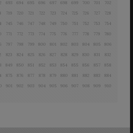
2
693
694
695
696
697
698
699
700
701
702
8
719
720
721
722
723
724
725
726
727
728
4
745
746
747
748
749
750
751
752
753
754
0
771
772
773
774
775
776
777
778
779
780
6
797
798
799
800
801
802
803
804
805
806
2
823
824
825
826
827
828
829
830
831
832
8
849
850
851
852
853
854
855
856
857
858
4
875
876
877
878
879
880
881
882
883
884
0
901
902
903
904
905
906
907
908
909
910