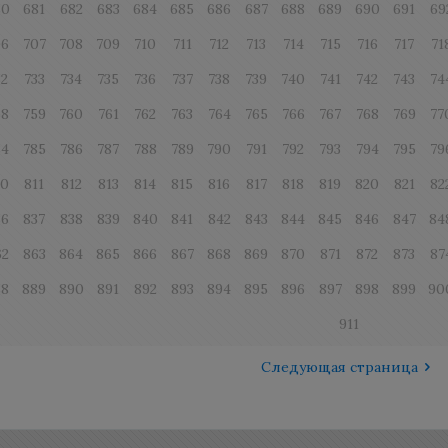
80
681
682
683
684
685
686
687
688
689
690
691
69
06
707
708
709
710
711
712
713
714
715
716
717
71
32
733
734
735
736
737
738
739
740
741
742
743
74
58
759
760
761
762
763
764
765
766
767
768
769
77
84
785
786
787
788
789
790
791
792
793
794
795
79
10
811
812
813
814
815
816
817
818
819
820
821
82
36
837
838
839
840
841
842
843
844
845
846
847
84
62
863
864
865
866
867
868
869
870
871
872
873
87
88
889
890
891
892
893
894
895
896
897
898
899
90
911
Следующая страница