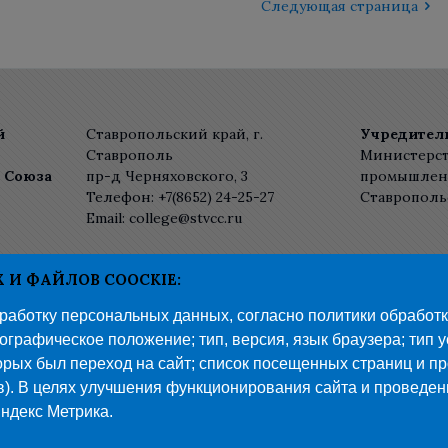
Следующая страница
й
Ставропольский край, г.
Учредител
Ставрополь
Министерст
о Союза
пр-д Черняховского, 3
промышленн
Телефон: +7(8652) 24-25-27
Ставрополь
Email: college@stvcc.ru
шение
И ФАЙЛОВ COOCKIE:
льности
бработку персональных данных, согласно политики обработ
графическое положение; тип, версия, язык браузера; тип у
рых был переход на сайт; список посещенных страниц и пр
в). В целях улучшения функционирования сайта и проведе
ндекс Метрика.
8 «Ставропольский колледж связи имени Героя Советского Со