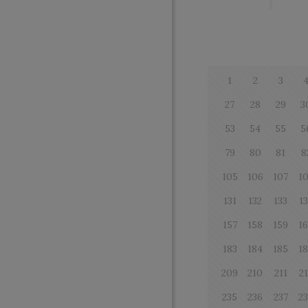
1
2
3
27
28
29
3
53
54
55
5
79
80
81
8
105
106
107
1
131
132
133
1
157
158
159
1
183
184
185
1
209
210
211
2
235
236
237
2