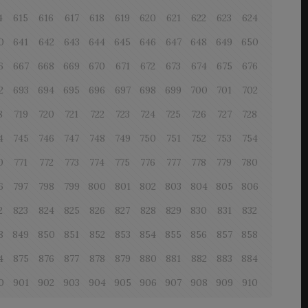
4
615
616
617
618
619
620
621
622
623
624
0
641
642
643
644
645
646
647
648
649
650
6
667
668
669
670
671
672
673
674
675
676
2
693
694
695
696
697
698
699
700
701
702
8
719
720
721
722
723
724
725
726
727
728
4
745
746
747
748
749
750
751
752
753
754
0
771
772
773
774
775
776
777
778
779
780
6
797
798
799
800
801
802
803
804
805
806
2
823
824
825
826
827
828
829
830
831
832
8
849
850
851
852
853
854
855
856
857
858
4
875
876
877
878
879
880
881
882
883
884
0
901
902
903
904
905
906
907
908
909
910