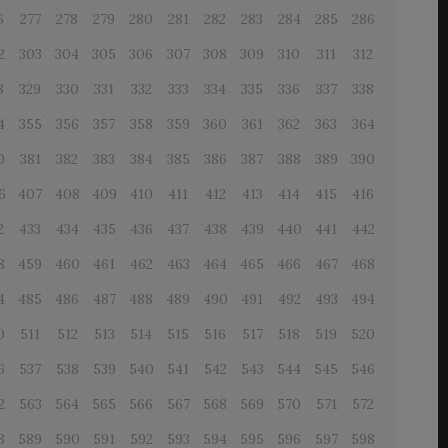
6
277
278
279
280
281
282
283
284
285
286
2
303
304
305
306
307
308
309
310
311
312
8
329
330
331
332
333
334
335
336
337
338
4
355
356
357
358
359
360
361
362
363
364
0
381
382
383
384
385
386
387
388
389
390
6
407
408
409
410
411
412
413
414
415
416
2
433
434
435
436
437
438
439
440
441
442
8
459
460
461
462
463
464
465
466
467
468
4
485
486
487
488
489
490
491
492
493
494
0
511
512
513
514
515
516
517
518
519
520
6
537
538
539
540
541
542
543
544
545
546
2
563
564
565
566
567
568
569
570
571
572
8
589
590
591
592
593
594
595
596
597
598