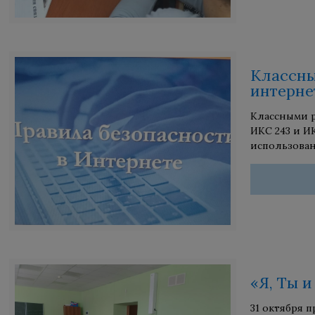
Классны
интерне
Классными р
ИКС 243 и И
использован
«Я, Ты 
31 октября 