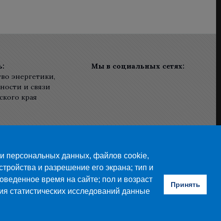
ь:
Мы в социальных сетях:
во энергетики,
ости и связи
ского края
ки персональных данных, файлов cookie,
стройства и разрешение его экрана; тип и
оведенное время на сайте; пол и возраст
Принять
ния статистических исследований данные
юза В.А. Петрова». Все права защищены.