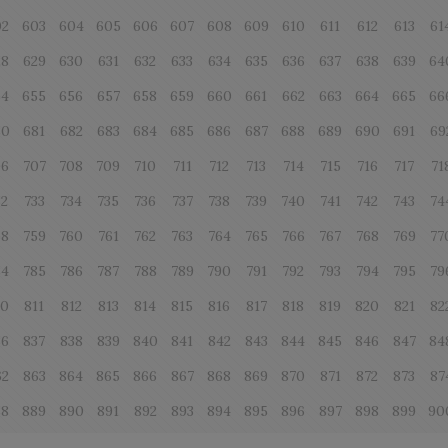
02
603
604
605
606
607
608
609
610
611
612
613
61
28
629
630
631
632
633
634
635
636
637
638
639
64
54
655
656
657
658
659
660
661
662
663
664
665
66
80
681
682
683
684
685
686
687
688
689
690
691
69
06
707
708
709
710
711
712
713
714
715
716
717
71
32
733
734
735
736
737
738
739
740
741
742
743
74
58
759
760
761
762
763
764
765
766
767
768
769
77
84
785
786
787
788
789
790
791
792
793
794
795
79
10
811
812
813
814
815
816
817
818
819
820
821
82
36
837
838
839
840
841
842
843
844
845
846
847
84
62
863
864
865
866
867
868
869
870
871
872
873
87
88
889
890
891
892
893
894
895
896
897
898
899
90