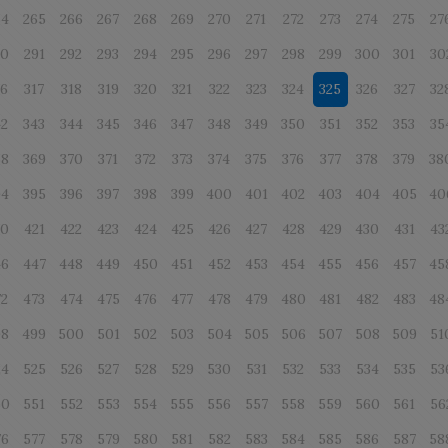
64
265
266
267
268
269
270
271
272
273
274
275
27
90
291
292
293
294
295
296
297
298
299
300
301
30
16
317
318
319
320
321
322
323
324
325
326
327
32
42
343
344
345
346
347
348
349
350
351
352
353
35
68
369
370
371
372
373
374
375
376
377
378
379
38
94
395
396
397
398
399
400
401
402
403
404
405
40
20
421
422
423
424
425
426
427
428
429
430
431
43
46
447
448
449
450
451
452
453
454
455
456
457
45
72
473
474
475
476
477
478
479
480
481
482
483
48
98
499
500
501
502
503
504
505
506
507
508
509
51
24
525
526
527
528
529
530
531
532
533
534
535
53
50
551
552
553
554
555
556
557
558
559
560
561
56
76
577
578
579
580
581
582
583
584
585
586
587
58