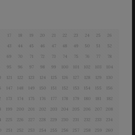
6
17
18
19
20
21
22
23
24
25
26
2
43
44
45
46
47
48
49
50
51
52
8
69
70
71
72
73
74
75
76
77
78
4
95
96
97
98
99
100
101
102
103
104
0
121
122
123
124
125
126
127
128
129
130
6
147
148
149
150
151
152
153
154
155
156
2
173
174
175
176
177
178
179
180
181
182
8
199
200
201
202
203
204
205
206
207
208
4
225
226
227
228
229
230
231
232
233
234
0
251
252
253
254
255
256
257
258
259
260