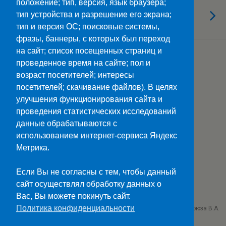
положение; тип, версия, язык браузера;
13.04.2023
Участвуем в Спартакиаде
тип устройства и разрешение его экрана;
тип и версия ОС; поисковые системы,
фразы, баннеры, с которых был переход
на сайт; список посещенных страниц и
Загрузить Еще Из Этой Категории…
проведенное время на сайте; пол и
возраст посетителей; интересы
посетителей; скачивание файлов). В целях
улучшения функционирования сайта и
Наверх
проведения статистических исследований
данные обрабатываются с
Мобильн.
Компьютерная
использованием интернет-сервиса Яндекс
Метрика.
ПОЛЕЗНЫЕ ССЫЛКИ:
Минпросвещения>>
Если Вы не согласны с тем, чтобы данный
Министерство науки и высшего образования>>
сайт осуществлял обработку данных о
Госуслуги>>
Вас, Вы можете покинуть сайт.
Политика конфиденциальности
ГБПОУ "Ставропольский колледж связи им. Героя Советского Союза В.А.
Петрова"
г. Ставрополь проезд Черняховского 3