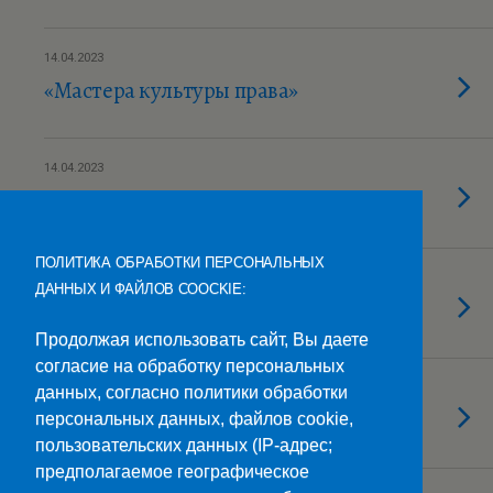
14.04.2023
«Мастера культуры права»
14.04.2023
Диктант здоровья
ПОЛИТИКА ОБРАБОТКИ ПЕРСОНАЛЬНЫХ
14.04.2023
ДАННЫХ И ФАЙЛОВ COOCKIE:
«Энергия связи»
Продолжая использовать сайт, Вы даете
согласие на обработку персональных
14.04.2023
данных, согласно политики обработки
СКФУ ждет наших выпускников
персональных данных, файлов cookie,
пользовательских данных (IP-адрес;
предполагаемое географическое