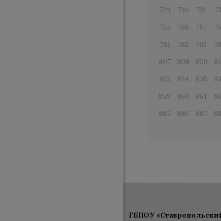
729
730
731
7
755
756
757
7
781
782
783
7
807
808
809
8
833
834
835
8
859
860
861
8
885
886
887
8
ГБПОУ «Ставропольски