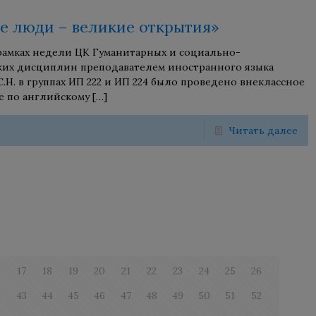
е люди – великие открытия»
 рамках недели ЦК Гуманитарных и социально-
ких дисциплин преподавателем иностранного языка
.Н. в группах ИП 222 и ИП 224 было проведено внеклассное
е по английскому
[…]
Читать далее
6
17
18
19
20
21
22
23
24
25
26
2
43
44
45
46
47
48
49
50
51
52