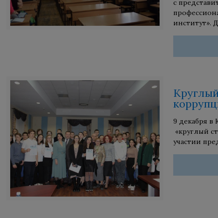
с представи
профессиона
институт». 
Круглый
коррупц
9 декабря в
«круглый ст
участии пре