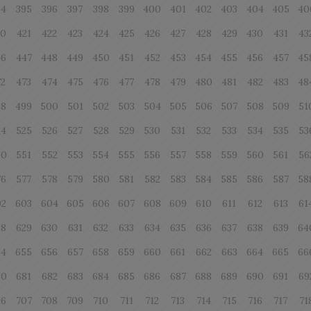
94
395
396
397
398
399
400
401
402
403
404
405
40
20
421
422
423
424
425
426
427
428
429
430
431
43
46
447
448
449
450
451
452
453
454
455
456
457
45
72
473
474
475
476
477
478
479
480
481
482
483
48
98
499
500
501
502
503
504
505
506
507
508
509
51
24
525
526
527
528
529
530
531
532
533
534
535
53
50
551
552
553
554
555
556
557
558
559
560
561
56
76
577
578
579
580
581
582
583
584
585
586
587
58
02
603
604
605
606
607
608
609
610
611
612
613
61
28
629
630
631
632
633
634
635
636
637
638
639
64
54
655
656
657
658
659
660
661
662
663
664
665
66
80
681
682
683
684
685
686
687
688
689
690
691
69
06
707
708
709
710
711
712
713
714
715
716
717
71