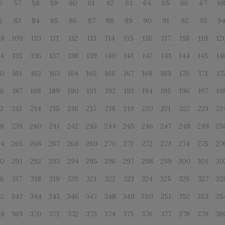
6
57
58
59
60
61
62
63
64
65
66
67
6
2
83
84
85
86
87
88
89
90
91
92
93
9
08
109
110
111
112
113
114
115
116
117
118
119
12
34
135
136
137
138
139
140
141
142
143
144
145
14
60
161
162
163
164
165
166
167
168
169
170
171
17
86
187
188
189
190
191
192
193
194
195
196
197
19
12
213
214
215
216
217
218
219
220
221
222
223
22
38
239
240
241
242
243
244
245
246
247
248
249
25
64
265
266
267
268
269
270
271
272
273
274
275
27
90
291
292
293
294
295
296
297
298
299
300
301
30
16
317
318
319
320
321
322
323
324
325
326
327
32
42
343
344
345
346
347
348
349
350
351
352
353
35
68
369
370
371
372
373
374
375
376
377
378
379
38