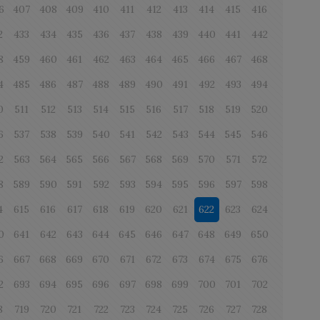
6
407
408
409
410
411
412
413
414
415
416
2
433
434
435
436
437
438
439
440
441
442
8
459
460
461
462
463
464
465
466
467
468
4
485
486
487
488
489
490
491
492
493
494
0
511
512
513
514
515
516
517
518
519
520
6
537
538
539
540
541
542
543
544
545
546
2
563
564
565
566
567
568
569
570
571
572
8
589
590
591
592
593
594
595
596
597
598
4
615
616
617
618
619
620
621
622
623
624
0
641
642
643
644
645
646
647
648
649
650
6
667
668
669
670
671
672
673
674
675
676
2
693
694
695
696
697
698
699
700
701
702
8
719
720
721
722
723
724
725
726
727
728