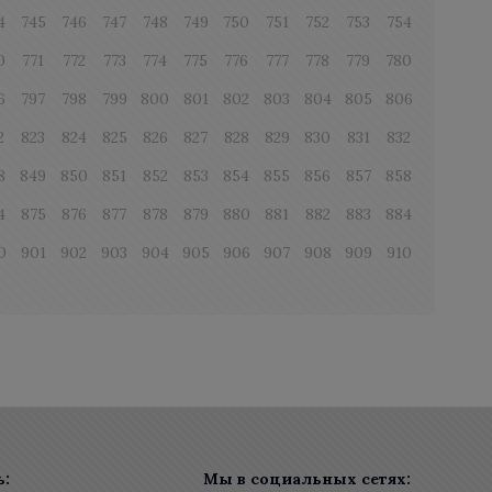
4
745
746
747
748
749
750
751
752
753
754
0
771
772
773
774
775
776
777
778
779
780
6
797
798
799
800
801
802
803
804
805
806
2
823
824
825
826
827
828
829
830
831
832
8
849
850
851
852
853
854
855
856
857
858
4
875
876
877
878
879
880
881
882
883
884
0
901
902
903
904
905
906
907
908
909
910
ь:
Мы в социальных сетях: