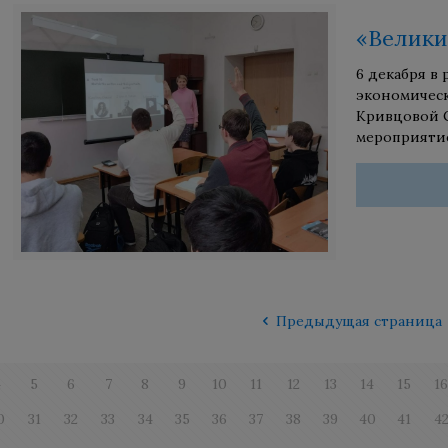
«Велики
6 декабря в
экономичес
Кривцовой С
мероприяти
Предыдущая страница
4
5
6
7
8
9
10
11
12
13
14
15
1
0
31
32
33
34
35
36
37
38
39
40
41
4