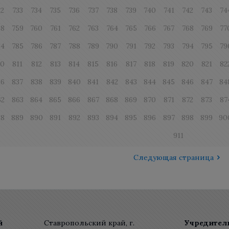
32
733
734
735
736
737
738
739
740
741
742
743
74
58
759
760
761
762
763
764
765
766
767
768
769
77
84
785
786
787
788
789
790
791
792
793
794
795
79
10
811
812
813
814
815
816
817
818
819
820
821
82
36
837
838
839
840
841
842
843
844
845
846
847
84
62
863
864
865
866
867
868
869
870
871
872
873
87
88
889
890
891
892
893
894
895
896
897
898
899
90
911
Следующая страница
й
Ставропольский край, г.
Учредител