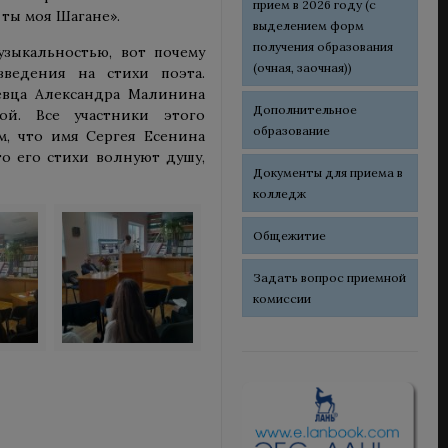
прием в 2026 году (с
 ты моя Шагане».
выделением форм
получения образования
зыкальностью, вот почему
(очная, заочная))
ведения на стихи поэта.
евца Александра Малинина
Дополнительное
ой. Все участники этого
образование
м, что имя Сергея Есенина
о его стихи волнуют душу,
Документы для приема в
колледж
Общежитие
Задать вопрос приемной
комиссии