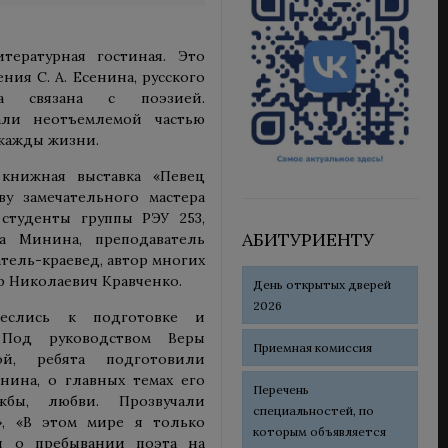
тературная гостиная. Это
ия С. А. Есенина, русского
 связана с поэзией.
али неотъемлемой частью
жажды жизни.
книжная выставка «Певец
ву замечательного мастера
студенты группы РЭУ 253,
АБИТУРИЕНТУ
а Минина, преподаватель
тель-краевед, автор многих
ор Николаевич Кравченко.
День открытых дверей
2026
неслись к подготовке и
 Под руководством Веры
Приемная комиссия
ой, ребята подготовили
нина, о главных темах его
Перечень
бы, любви. Прозвучали
специальностей, по
я», «В этом мире я только
которым объявляется
ал о пребывании поэта на