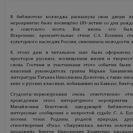
В библиотеке колледжа распахнула свои двери ли
мероприятие было посвящёно 130-летию со дня рожден
и советского поэта. Вся жизнь его была
Искренние, пронзительные стихи С.А. Есенина ст
культурного наследия России, синонимом молодости, 
К этому дню в читальном зале была оформлена 
просторов русских», посвященная жизни и творчест
слова. Гостями и участниками этого события были 
классный руководитель группы Марьям Ханапиевн
литературы Татьяна Николаевна Долотова, а также писа
книг о русских классиках, побывавших на Кавказе, Викт
Студенты-первокурсники очень ответственно от
проведению этого литературного мероприятия.
Михайловны Бекетовой, заведующей библиотек
интересные сообщения о непростой судьбе С. А. Есе
поэзии: темах Родины, родной природы, друж
стихотворения «Русь», «Закружилась листва золота
прохожий». Виктор Николаевич Кравченко рассказ