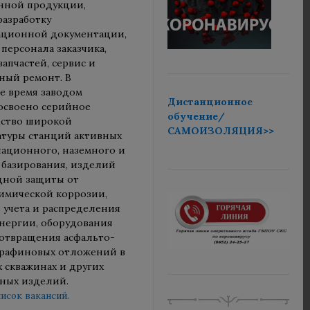
нной продукции,
разработку
ационной документации,
персонала заказчика,
запчастей, сервис и
ный ремонт. В
е время заводом
Дистанционное
освоено серийное
обучение/
ство широкой
САМОИЗОЛЯЦИЯ>>
туры станций активных
иационного, наземного и
 базирования, изделий
дной защиты от
имической коррозии,
 учета и распределения
нергии, оборудования
отвращения асфальто-
рафиновых отложений в
 скважинах и других
ных изделий.
исок вакансий.