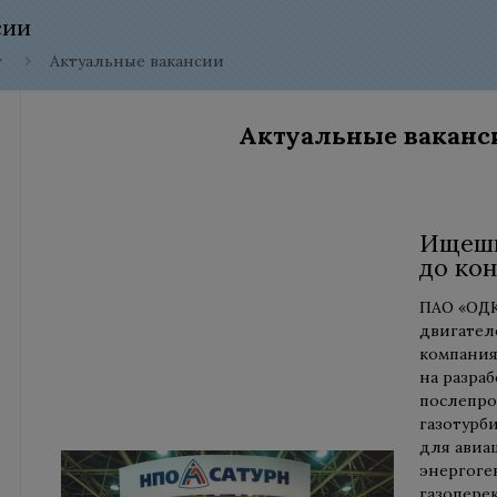
сии
у
Актуальные вакансии
Актуальные ваканс
Ищешь
до кон
ПАО «ОДК
двигател
компания
на разраб
послепр
газотурб
для авиа
энергог
газопере