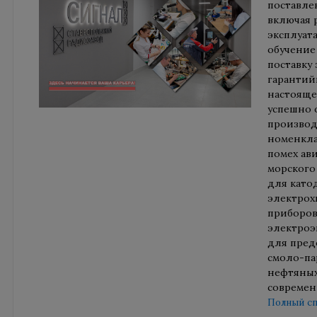
поставле
включая 
эксплуат
обучение 
поставку 
гарантий
настояще
успешно 
производ
номенкла
помех ав
морского
для като
электрох
приборов
электроэ
для пред
смоло-па
нефтяных
современ
Полный сп