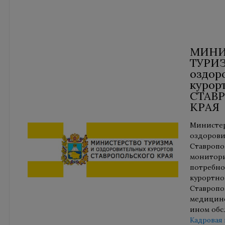
МИНИ
ТУРИ
оздор
курор
СТАВ
КРАЯ
Министер
оздорови
Ставропо
монитор
потребно
курортно
Ставропо
медицинс
ином обс
Кадровая 