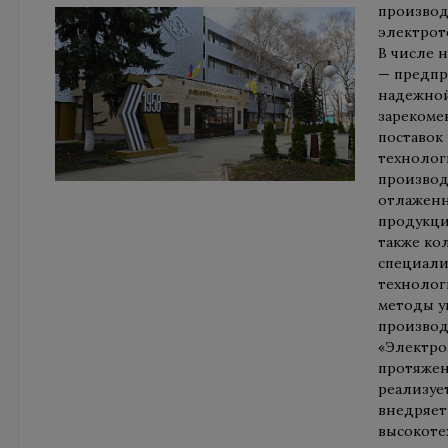
производ
электрот
В числе 
— предпр
надежной
зарекоме
поставок
технолог
производ
отлаженн
продукци
также ко
специали
технолог
методы у
производ
«Электро
протяжен
реализуе
внедряет
высокот