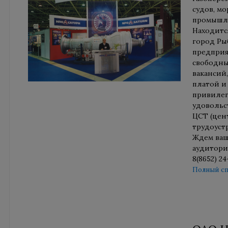
судов, м
промышле
Находитс
город Ры
предприя
свободны
вакансий
платой и
привилег
удовольс
ЦСТ (цен
трудоуст
Ждем ваш
аудитори
8(8652) 24
Полный сп