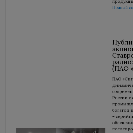
продукци
Полный сп
Публи
акцио
Ставр
радио
(ПАО 
ПАО «Сиг
динамич
современ
России с
промышл
богатой 
– серийн
обеспеч
послепро