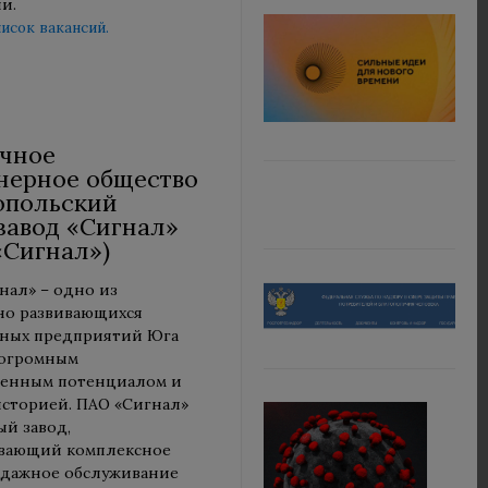
и.
исок вакансий.
чное
нерное общество
опольский
завод «Сигнал»
«Сигнал»)
нал» – одно из
но развивающихся
ных предприятий Юга
 огромным
енным потенциалом и
историей. ПАО «Сигнал»
ый завод,
ивающий комплексное
дажное обслуживание