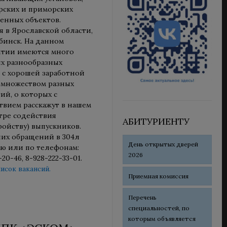
орских и приморских
нных объектов.
я в Ярославской области,
бинск. На данном
тии имеются много
х разнообразных
, с хорошей заработной
 множеством разных
ий, о которых с
твием расскажут в нашем
тре содействия
АБИТУРИЕНТУ
ройству) выпускников.
их обращений в 304л
День открытых дверей
ю или по телефонам:
2026
-20-46, 8-928-222-33-01.
исок вакансий.
Приемная комиссия
Перечень
специальностей, по
которым объявляется