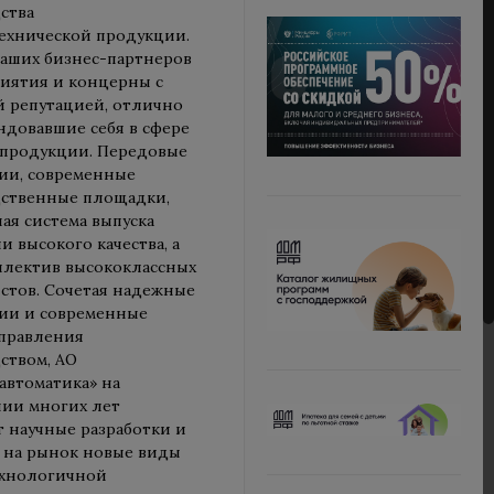
ства
ехнической продукции.
наших бизнес-партнеров
иятия и концерны с
 репутацией, отлично
ндовавшие себя в сфере
 продукции. Передовые
ии, современные
ственные площадки,
ая система выпуска
и высокого качества, а
ллектив высококлассных
стов. Сочетая надежные
ии и современные
правления
ством, АО
автоматика» на
ии многих лет
т научные разработки и
 на рынок новые виды
ехнологичной