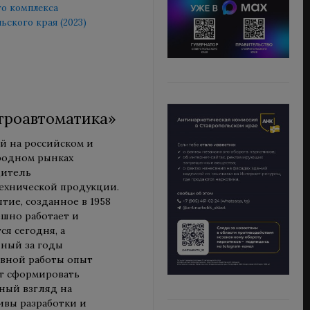
о комплекса
ьского края (2023)
троавтоматика»
й на российском и
родном рынках
дитель
ехнической продукции.
тие, созданное в 1958
ешно работает и
ся сегодня, а
ный за годы
вной работы опыт
т сформировать
ный взгляд на
ивы разработки и