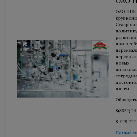
ОАО 
ОАО НПК 
крупнейш
Ставропо
политику
развития
при необ
переквал
персонал
новых
высокок
сотрудни
достойно
платы.
Обращать
8(8652) 24
8-928-222
Полный сп