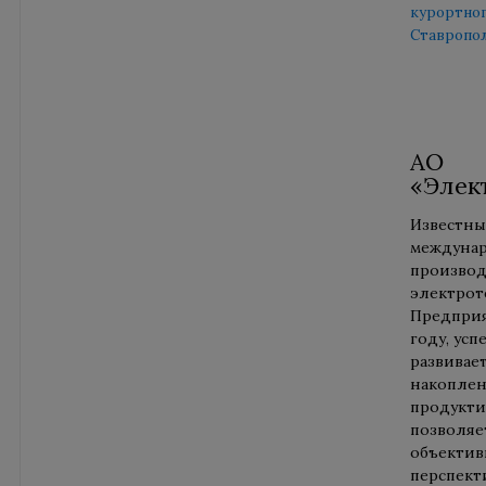
курортног
Ставропол
АО
«Элек
Известны
междуна
произво
электрот
Предприя
году, усп
развивает
накоплен
продукти
позволяе
объектив
перспект