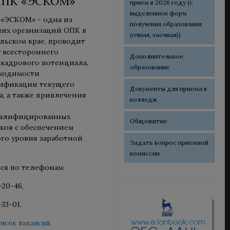
НПК «ЭСКОМ»
прием в 2026 году (с
выделением форм
«ЭСКОМ» - одна из
получения образования
их организаций ОПК в
(очная, заочная))
льском крае, проводит
 всестороннего
Дополнительное
 кадрового потенциала,
образование
ходимости
ификации текущего
Документы для приема в
а, а также привлечения
колледж
валифицированных
Общежитие
ков с обеспечением
го уровня заработной
Задать вопрос приемной
комиссии
ся по телефонам:
-20-46,
-33-01.
исок вакансий.