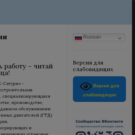
ии
Russian
Версия для
 работу – читай
слабовидящих
ца!
-Сатурн» -
Версия для
естроительная
слабовидящих
, специализирующаяся
отке, производстве,
одажном обслуживании
инных двигателей (ГТД)
ции,
енерирующих и
качивающих установок,