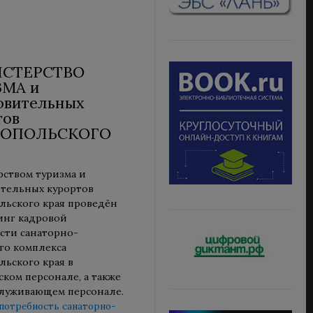
СТЕРСТВО
ЗМА и
овительных
тов
РОПОЛЬСКОГО
ством туризма и
тельных курортов
льского края проведён
инг кадровой
сти санаторно-
го комплекса
льского края в
ком персонале, а также
луживающем персонале.
потребность санаторно-