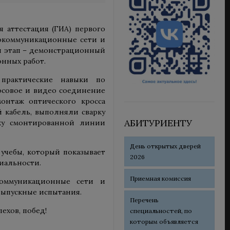
я аттестация (ГИА) первого
фокоммуникационные сети и
ый этап – демонстрационный
онных работ.
практические навыки по
осовое и видео соединение
онтаж оптического кросса
 кабель, выполняли сварку
АБИТУРИЕНТУ
рку смонтированной линии
День открытых дверей
учебы, который показывает
2026
иальности.
Приемная комиссия
коммуникационные сети и
 выпускные испытания.
Перечень
ехов, побед!
специальностей, по
которым объявляется