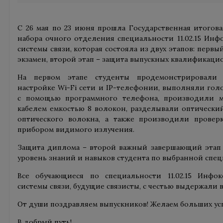
С 26 мая по 23 июня прошла Государственная итогова
набора очного отделения специальности 11.02.15 Ин
системы связи, которая состояла из двух этапов: перв
экзамен, второй этап – защита выпускных квалификаци
На первом этапе студенты продемонстрировали 
настройке Wi-Fi сети и IP-телефонии, выполняли гол
с помощью программного телефона, производили м
кабелем емкостью 8 волокон, разделывали оптический
оптического волокна, а также производили прове
прибором видимого излучения.
Защита диплома – второй важный завершающий этап 
уровень знаний и навыков студента по выбранной спец
Все обучающиеся по специальности 11.02.15 Инфо
системы связи, будущие связисты, с честью выдержали
От души поздравляем выпускников! Желаем больших усп
В добрый путь!