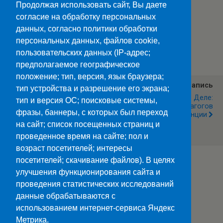
Продолжая использовать сайт, Вы даете
согласие на обработку персональных
данных, согласно политики обработки
персональных данных, файлов cookie,
Категории:
Новости
пользовательских данных (IP-адрес;
предполагаемое географическое
положение; тип, версия, язык браузера;
Предыдущая Запись
Следующая Запись
тип устройства и разрешение его экрана;
Ставропольский
Нейросети В Деле:
тип и версия ОС; поисковые системы,
Колледж Связи Победил В
Успешные Кейсы Педагогов
фразы, баннеры, с которых был переход
Грантовом Конкурсе
На Онлайн Конференции
Проекта
на сайт; список посещенных страниц и
«Профессионалитет»
проведенное время на сайте; пол и
возраст посетителей; интересы
посетителей; скачивание файлов). В целях
улучшения функционирования сайта и
Наверх
проведения статистических исследований
данные обрабатываются с
Мобильн.
Компьютерная
использованием интернет-сервиса Яндекс
Метрика.
ПОЛЕЗНЫЕ ССЫЛКИ: