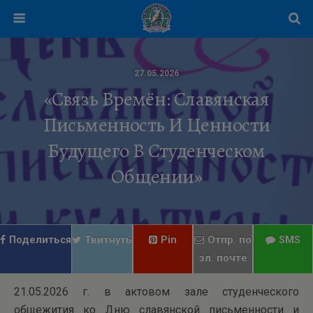
27.05.2026
«Связь Времён: Славянская
Письменность И Ценности
Будущего В Студенческом
Общении»
Поделиться
Твитнуть
Pin
Отпр. по
SMS
эл. почте
21.05.2026 г. в актовом зале студенческого
общежития ко Дню славянской письменности и