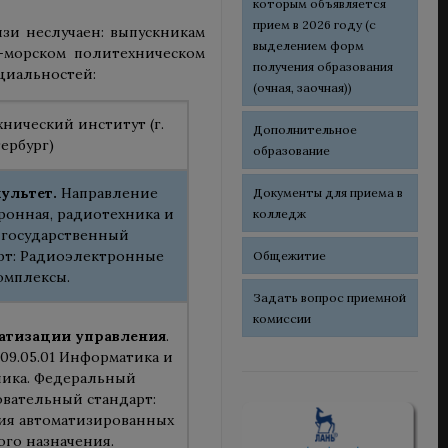
которым объявляется
прием в 2026 году (с
зи неслучаен: выпускникам
выделением форм
-морском политехническом
получения образования
циальностей:
(очная, заочная))
нический институт (г.
Дополнительное
ербург)
образование
ультет.
Направление
Документы для приема в
тронная, радиотехника и
колледж
 государственный
рт: Радиоэлектронные
Общежитие
омплексы.
Задать вопрос приемной
комиссии
матизации управления
.
09.05.01 Информатика и
ника. Федеральный
овательный стандарт:
ия автоматизированных
ого назначения.