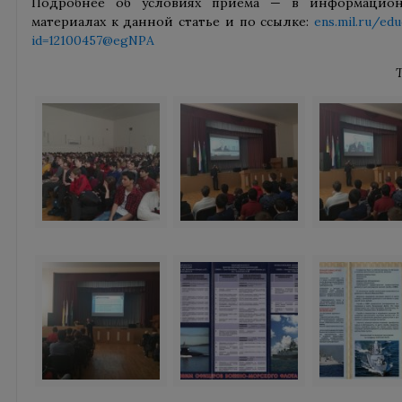
Подробнее об условиях приема — в информацион
материалах к данной статье и по ссылке:
ens.mil.ru/e
id=12100457@egNPA