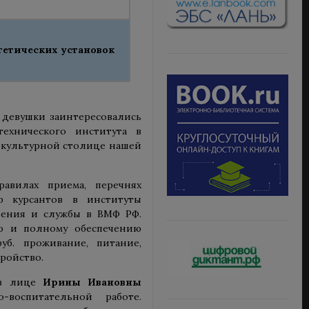
гетических установок
 девушки заинтересовались
ехнического института в
 культурной столице нашей
равилах приема, перечнях
р курсантов в институты
чения и службы в ВМФ РФ.
ию и полному обеспечению
уб. проживание, питание,
ройство.
 в лице
Ирины Ивановны
воспитательной работе.