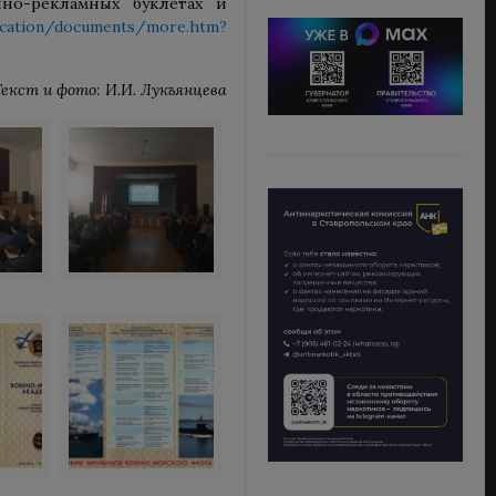
но-рекламных буклетах и
ducation/documents/more.htm?
Текст и фото: И.И. Лукъянцева