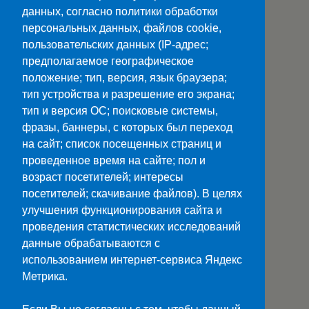
данных, согласно политики обработки
Лист согласования вариативной части
персональных данных, файлов cookie,
пользовательских данных (IP-адрес;
Лист изменений от 30.08.2024г.
предполагаемое географическое
положение; тип, версия, язык браузера;
Лист изменений от 24.06.2025г.
тип устройства и разрешение его экрана;
Практическая подготовка (учебная,
тип и версия ОС; поисковые системы,
фразы, баннеры, с которых был переход
производственная практика):
на сайт; список посещенных страниц и
проведенное время на сайте; пол и
возраст посетителей; интересы
посетителей; скачивание файлов). В целях
улучшения функционирования сайта и
Наверх
проведения статистических исследований
данные обрабатываются с
Мобильн.
Компьютерная
использованием интернет-сервиса Яндекс
Метрика.
ПОЛЕЗНЫЕ ССЫЛКИ:
Минпросвещения>>