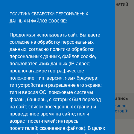
России. Обучающиеся поделились опытом занятий
зимними видами спорта.
ПОЛИТИКА ОБРАБОТКИ ПЕРСОНАЛЬНЫХ
ДАННЫХ И ФАЙЛОВ COOCKIE:
Продолжая использовать сайт, Вы даете
согласие на обработку персональных
данных, согласно политики обработки
персональных данных, файлов cookie,
пользовательских данных (IP-адрес;
предполагаемое географическое
Категории:
Новости
положение; тип, версия, язык браузера;
тип устройства и разрешение его экрана;
тип и версия ОС; поисковые системы,
Предыдущая Запись
Следующая Запись
фразы, баннеры, с которых был переход
Тайны Марухского
День Памяти Воинов-
на сайт; список посещенных страниц и
Ледника
Интернационалистов
проведенное время на сайте; пол и
возраст посетителей; интересы
посетителей; скачивание файлов). В целях