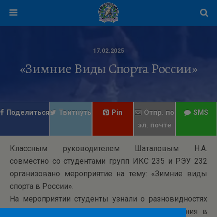
17.02.2025
«Зимние Виды Спорта России»
Поделиться
Твитнуть
Pin
Отпр. по
SMS
эл. почте
Классным руководителем Шаталовым Н.А.
совместно со студентами групп ИКС 235 и РЭУ 232
организовано мероприятие на тему: «Зимние виды
спорта в России».
На мероприятии студенты узнали о разновидностях
зимних видов спорта, об истории их появления в