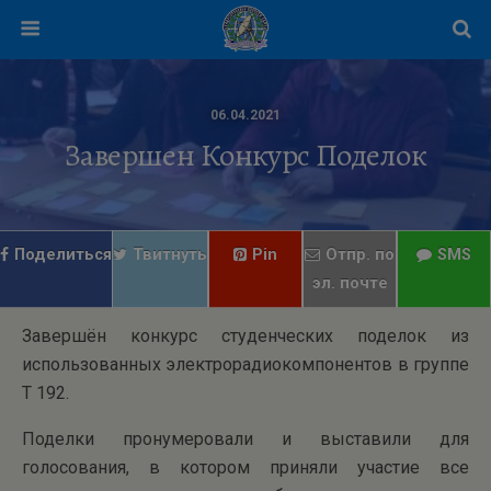
06.04.2021
Завершен Конкурс Поделок
Поделиться
Твитнуть
Pin
Отпр. по
SMS
эл. почте
Завершён конкурс студенческих поделок из
использованных электрорадиокомпонентов в группе
Т 192.
Поделки пронумеровали и выставили для
голосования, в котором приняли участие все