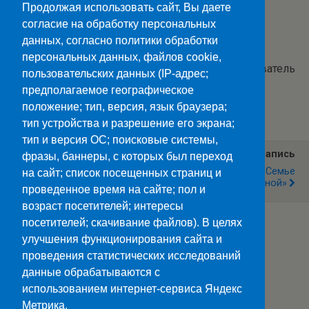
Продолжая использовать сайт, Вы даете
согласие на обработку персональных
данных, согласно политики обработки
персональных данных, файлов cookie,
Текст и фото: Денисенко Д.Т., преподаватель
пользовательских данных (IP-адрес;
предполагаемое географическое
Категории:
Новости
положение; тип, версия, язык браузера;
тип устройства и разрешение его экрана;
тип и версия ОС; поисковые системы,
Предыдущая Запись
Следующая Запись
фразы, баннеры, с которых был переход
С Деньгами На «ТЫ»!
«Я Снова Здесь, В Семье
на сайт; список посещенных страниц и
Родной»
проведенное время на сайте; пол и
возраст посетителей; интересы
посетителей; скачивание файлов). В целях
улучшения функционирования сайта и
Наверх
проведения статистических исследований
данные обрабатываются с
Мобильн.
Компьютерная
использованием интернет-сервиса Яндекс
Метрика.
ПОЛЕЗНЫЕ ССЫЛКИ: