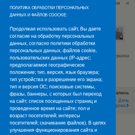
поддержанию высоких стандартов образования и
ПОЛИТИКА ОБРАБОТКИ ПЕРСОНАЛЬНЫХ
профессионализма в колледже.
ДАННЫХ И ФАЙЛОВ COOCKIE:
Продолжая использовать сайт, Вы даете
согласие на обработку персональных
данных, согласно политики обработки
персональных данных, файлов cookie,
Текст: Т. С. Офицеркина
пользовательских данных (IP-адрес;
предполагаемое географическое
Категории:
Новости
положение; тип, версия, язык браузера;
тип устройства и разрешение его экрана;
тип и версия ОС; поисковые системы,
Предыдущая Запись
Следующая Запись
фразы, баннеры, с которых был переход
Онлайн-Уроки
18 Ноября — День
на сайт; список посещенных страниц и
Финансовой Грамотности
Рождения Деда Мороза
проведенное время на сайте; пол и
возраст посетителей; интересы
посетителей; скачивание файлов). В целях
улучшения функционирования сайта и
Наверх