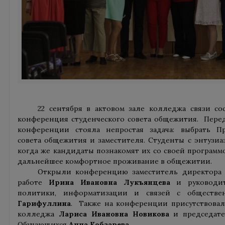
22 сентября в актовом зале колледжа связи со
конференция студенческого совета общежития. Перед
конференции стояла непростая задача: выбрать Пр
совета общежития и заместителя. Студенты с энтузи
когда же кандидаты познакомят их со своей программой
дальнейшее комфортное проживание в общежитии.
Открыли конференцию заместитель директора 
работе
Ирина Ивановна Лукъянцева
и руководит
политики, информатизации и связей с обществ
Гарифуллина
. Также на конференции присутствова
колледжа
Лариса Ивановна Новикова
и председате
Обучающихся
Анна Кобзарева.