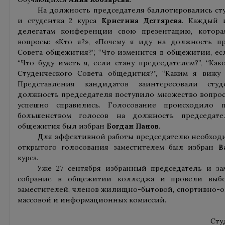
На должность председателя баллотировались ст
и студентка 2 курса
Кристина Дегтярева
. Каждый 
делегатам конференции свою презентацию, котора
вопросы: «Кто я?», «Почему я иду на должность пр
Совета общежития?”, “Что изменится в общежитии, есл
“Что буду иметь я, если стану председателем?”, “Ка
Студенческого Совета общедития?”, “Каким я вижу 
Представления кандидатов заинтересовали студ
должность председателя поступило множество вопросо
успешно справились. Голосование происходило 
большенством голосов на должность председате
общежития был избран
Богдан Панов
.
Для эффективной работы председателю необходи
открытого голосования заместителем был избран
В
курса.
Уже 27 сентября избранный председатель и за
собрание в общежитии колледжа и провели выбо
заместителей, членов жилищно-бытовой, спортивно-о
массовой и информационных комиссий.
Сту