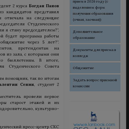
прием в 2026 году (с
удент 2 курса
Богдан Панов
выделением форм
из кандидатов представил
получения образования
я отвечала на следующие
(очная, заочная))
едседателя Студенческого
и я стану председателем?”,
Дополнительное
кой будет программа работы
образование
общежитие через 5 лет?”.
ентов, претендентам на
Документы для приема в
в из зала, с которыми они
колледж
по бюллетеням. В итоге,
ля Студенческого Совета
Общежитие
м помощник, так по итогам
Задать вопрос приемной
алентин Сенин
, студент 2
комиссии
меститель провели первое
ры старост этажей и их
здоровительно, культурно-
денческий пресс-центр СКС