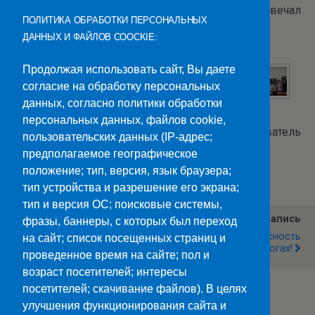
студентов, на которые живо и интересно отвечал
ПОЛИТИКА ОБРАБОТКИ ПЕРСОНАЛЬНЫХ
В.Н.Кравченко.
ДАННЫХ И ФАЙЛОВ COOCKIE:
Продолжая использовать сайт, Вы даете
согласие на обработку персональных
данных, согласно политики обработки
персональных данных, файлов cookie,
Текст и фото: Бекетова В.М., преподаватель
пользовательских данных (IP-адрес;
предполагаемое географическое
Категории:
Новости
положение; тип, версия, язык браузера;
тип устройства и разрешение его экрана;
тип и версия ОС; поисковые системы,
Предыдущая Запись
Следующая Запись
фразы, баннеры, с которых был переход
Верёвочный Курс - 2021
Обеспечим Безопасность
на сайт; список посещенных страниц и
На Дорогах!
проведенное время на сайте; пол и
возраст посетителей; интересы
посетителей; скачивание файлов). В целях
улучшения функционирования сайта и
Наверх