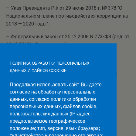
— Указ Президента РФ от 29 июня 2018 г. № 378 “О
Национальном плане противодействия коррупции на
2018 — 2020 годы”,
— Федеральный закон от 25.12.2008 N 273-ФЗ (ред. от
16.12.2019) «О противодействии коррупции»,
— Антикоррупционные стандарты поведения
ПОЛИТИКА ОБРАБОТКИ ПЕРСОНАЛЬНЫХ
педагогических работников в системе
ДАННЫХ И ФАЙЛОВ COOCKIE:
предупреждения коррупции в образовательных
организациях.
Продолжая использовать сайт, Вы даете
согласие на обработку персональных
«СКС. ЗАЧЕТКА без ВЗЯТКИ»>>
данных, согласно политики обработки
Текст и подборка материала: И.И. Лукъянцева
персональных данных, файлов cookie,
пользовательских данных (IP-адрес;
Категории:
Новости
предполагаемое географическое
положение; тип, версия, язык браузера;
тип устройства и разрешение его экрана;