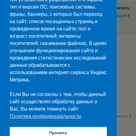
тип и версия ОС; поисковые системы,
Предыдущая Запись
Следующая Запись
фразы, баннеры, с которых был переход
Учимся Культуре
Первомайская Акция
Общения В Режиме
на сайт; список посещенных страниц и
#сидим Дома#
проведенное время на сайте; пол и
возраст посетителей; интересы
посетителей; скачивание файлов). В целях
улучшения функционирования сайта и
Наверх
проведения статистических исследований
данные обрабатываются с
Мобильн.
Компьютерная
использованием интернет-сервиса Яндекс
Метрика.
ПОЛЕЗНЫЕ ССЫЛКИ:
Минпросвещения>>
Если Вы не согласны с тем, чтобы данный
Министерство науки и высшего образования>>
сайт осуществлял обработку данных о
Госуслуги>>
Вас, Вы можете покинуть сайт.
Политика конфиденциальности
ГБПОУ "Ставропольский колледж связи им. Героя Советского Союза В.А.
Петрова"
г. Ставрополь проезд Черняховского 3
Принять