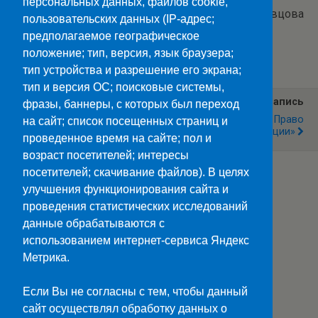
персональных данных, файлов cookie,
Текст и фото: С.Кривцова
пользовательских данных (IP-адрес;
предполагаемое географическое
Категории:
Новости
положение; тип, версия, язык браузера;
тип устройства и разрешение его экрана;
тип и версия ОС; поисковые системы,
Предыдущая Запись
Следующая Запись
фразы, баннеры, с которых был переход
В Атмосфере
Круглый Стол «Моё Право
на сайт; список посещенных страниц и
Сотрудничества
На Жизнь Без Коррупции»
проведенное время на сайте; пол и
возраст посетителей; интересы
посетителей; скачивание файлов). В целях
улучшения функционирования сайта и
Наверх
проведения статистических исследований
данные обрабатываются с
Мобильн.
Компьютерная
использованием интернет-сервиса Яндекс
Метрика.
ПОЛЕЗНЫЕ ССЫЛКИ:
Минпросвещения>>
Если Вы не согласны с тем, чтобы данный
Министерство науки и высшего образования>>
сайт осуществлял обработку данных о
Госуслуги>>