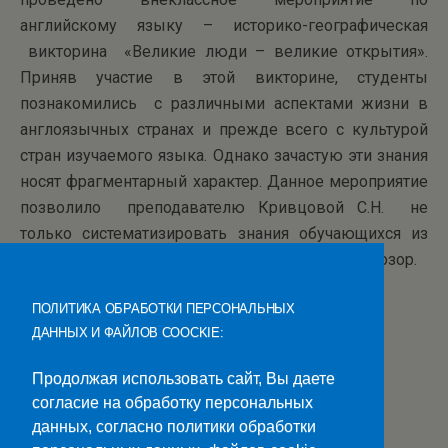
английскому языку – историко-географическая
викторина «Великие люди – великие открытия».
Приняв участие в этой викторине, студенты
познакомились с различными аспектами жизни в
англоязычных странах и прежде всего с культурой
стран изучаемого языка. Однако зачастую эти знания
носят фрагментарный характер. Данное мероприятие
позволило преподавателю Кривцовой С.Н. не
только систематизировать знания обучающихся из
области страноведения, но и расширить их кругозор.
ПОЛИТИКА ОБРАБОТКИ ПЕРСОНАЛЬНЫХ
ДАННЫХ И ФАЙЛОВ COOCKIE:
Продолжая использовать сайт, Вы даете
согласие на обработку персональных
данных, согласно политики обработки