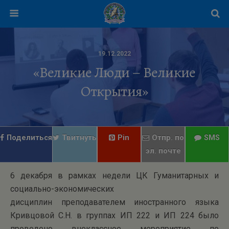
19.12.2022
«Великие Люди – Великие
Открытия»
Поделиться
Твитнуть
Pin
Отпр. по
SMS
эл. почте
6 декабря в рамках недели ЦК Гуманитарных и
социально-экономических
дисциплин преподавателем иностранного языка
Кривцовой С.Н. в группах ИП 222 и ИП 224 было
проведено внеклассное мероприятие по