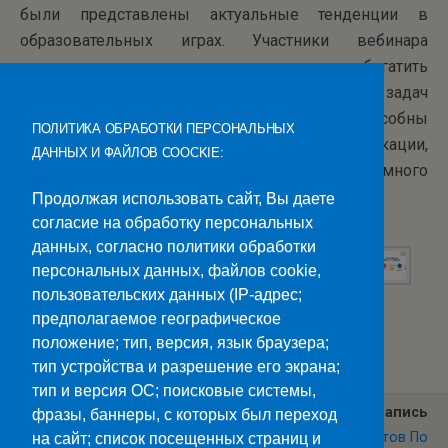
были представлены актуальные тенденции в
образовательных играх. Участники вебинара
получили возможность узнать, как можно обогатить
учебный процесс и «играючи» решить ряд задач
воспитательной деятельности. Игры способны
ПОЛИТИКА ОБРАБОТКИ ПЕРСОНАЛЬНЫХ
развивать у учащихся навыки коммуникации,
ДАННЫХ И ФАЙЛОВ COOCKIE:
сотрудничества, творческого и проблемного
мышления.
Продолжая использовать сайт, Вы даете
согласие на обработку персональных
данных, согласно политики обработки
персональных данных, файлов cookie,
пользовательских данных (IP-адрес;
предполагаемое географическое
Категории:
Новости
положение; тип, версия, язык браузера;
тип устройства и разрешение его экрана;
тип и версия ОС; поисковые системы,
Предыдущая Запись
Следующая Запись
фразы, баннеры, с которых был переход
День Героев Отечества!
Конкурс Рефератов По
на сайт; список посещенных страниц и