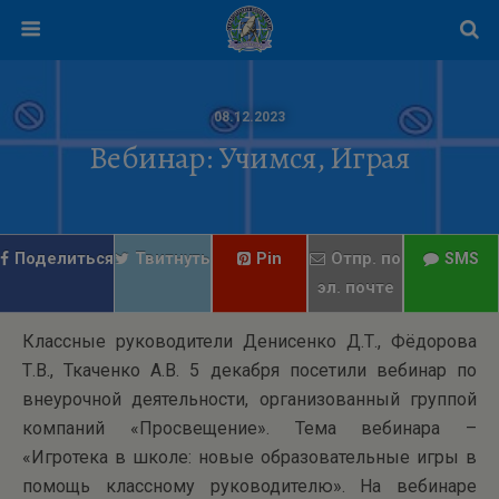
08.12.2023
Вебинар: Учимся, Играя
Поделиться
Твитнуть
Pin
Отпр. по
SMS
эл. почте
Классные руководители Денисенко Д.Т., Фёдорова
Т.В., Ткаченко А.В. 5 декабря посетили вебинар по
внеурочной деятельности, организованный группой
компаний «Просвещение». Тема вебинара –
«Игротека в школе: новые образовательные игры в
помощь классному руководителю». На вебинаре