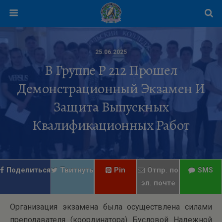
25.06.2025
В Группе Р 212 Прошел
Демонстрационный Экзамен И
Защита Выпускных
Квалификационных Работ
Поделиться
Твитнуть
Pin
Отпр. по
SMS
эл. почте
Организация экзамена была осуществлена силами
преподавателя (координатора) Бусловой Надежной