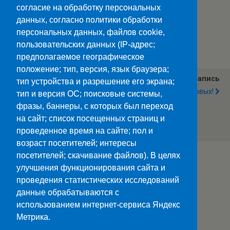
согласие на обработку персональных
данных, согласно политики обработки
персональных данных, файлов cookie,
Категории:
Новости
пользовательских данных (IP-адрес;
предполагаемое географическое
положение; тип, версия, язык браузера;
Предыдущая Запись
Следующая Запись
тип устройства и разрешение его экрана;
Окончание Учебного
Поздравляем Первых!
тип и версия ОС; поисковые системы,
Года — Это Время Зачётов,
фразы, баннеры, с которых был переход
Экзаменов, А Также Время
Подводить Итоги И
на сайт; список посещенных страниц и
Заглядывать В Будущее
проведенное время на сайте; пол и
возраст посетителей; интересы
посетителей; скачивание файлов). В целях
улучшения функционирования сайта и
Наверх
проведения статистических исследований
данные обрабатываются с
Мобильн.
Компьютерная
использованием интернет-сервиса Яндекс
Метрика.
ПОЛЕЗНЫЕ ССЫЛКИ: