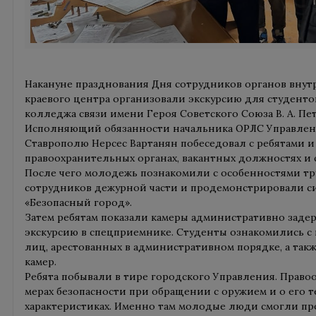
Накануне празднования Дня сотрудников органов вну
краевого центра организовали экскурсию для студенто
колледжа связи имени Героя Советского Союза В. А. Пет
Исполняющий обязанности начальника ОРЛС Управлен
Ставрополю Нерсес Вартанян побеседовал с ребятами и 
правоохранительных органах, вакантных должностях и 
После чего молодежь познакомили с особенностями т
сотрудников дежурной части и продемонстрировали 
«Безопасный город».
Затем ребятам показали камеры административно заде
экскурсию в спецприемнике. Студенты ознакомились с
лиц, арестованных в административном порядке, а так
камер.
Ребята побывали в тире городского Управления. Право
мерах безопасности при обращении с оружием и о его 
характеристиках. Именно там молодые люди смогли п