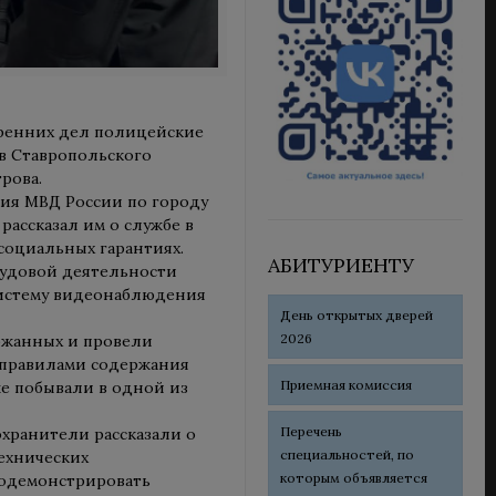
тренних дел полицейские
в Ставропольского
рова.
ия МВД России по городу
рассказал им о службе в
социальных гарантиях.
АБИТУРИЕНТУ
рудовой деятельности
систему видеонаблюдения
День открытых дверей
2026
ржанных и провели
 правилами содержания
Приемная комиссия
же побывали в одной из
Перечень
охранители рассказали о
специальностей, по
технических
которым объявляется
родемонстрировать