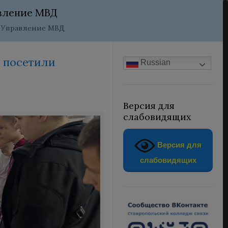
авление МВД
е Управление МВД
й посетили
Russian
Версия для
слабовидящих
Версия для
слабовидящих