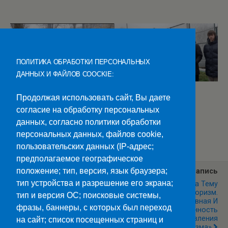
ПОЛИТИКА ОБРАБОТКИ ПЕРСОНАЛЬНЫХ
ДАННЫХ И ФАЙЛОВ COOCKIE:
Продолжая использовать сайт, Вы даете
согласие на обработку персональных
данных, согласно политики обработки
Категории:
Новости
персональных данных, файлов cookie,
пользовательских данных (IP-адрес;
предполагаемое географическое
положение; тип, версия, язык браузера;
Предыдущая Запись
Следующая Запись
тип устройства и разрешение его экрана;
Твори Добро
Классный Час На Тему
«экстремизм И Терроризм.
тип и версия ОС; поисковые системы,
Административная И
фразы, баннеры, с которых был переход
Уголовная Ответственность
За Проявления
на сайт; список посещенных страниц и
Экстремизма»