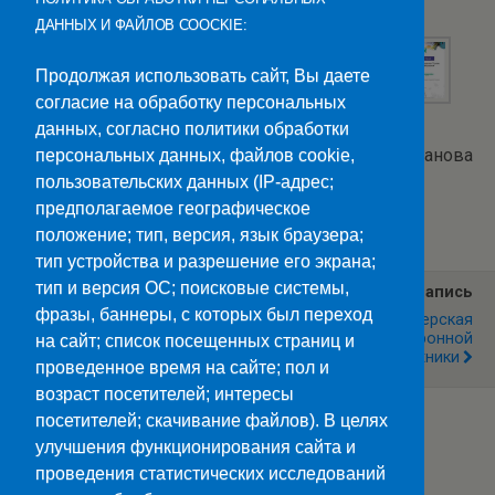
ДАННЫХ И ФАЙЛОВ COOCKIE:
Продолжая использовать сайт, Вы даете
согласие на обработку персональных
данных, согласно политики обработки
Текст и фото: Е.Строганова
персональных данных, файлов cookie,
пользовательских данных (IP-адрес;
Категории:
Новости
предполагаемое географическое
положение; тип, версия, язык браузера;
тип устройства и разрешение его экрана;
тип и версия ОС; поисковые системы,
Предыдущая Запись
Следующая Запись
фразы, баннеры, с которых был переход
Новогоднее Настроение
Мастерская
Радиоэлектронной
на сайт; список посещенных страниц и
Техники
проведенное время на сайте; пол и
возраст посетителей; интересы
посетителей; скачивание файлов). В целях
улучшения функционирования сайта и
Наверх
проведения статистических исследований