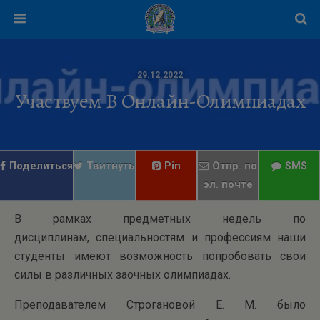
29.12.2022
Участвуем В Онлайн-Олимпиадах
Поделиться
Твитнуть
Pin
Отпр. по
SMS
эл. почте
В рамках предметных недель по
дисциплинам, специальностям и профессиям наши
студенты имеют возможность попробовать свои
силы в различных заочных олимпиадах.
Преподавателем Строгановой Е. М. было